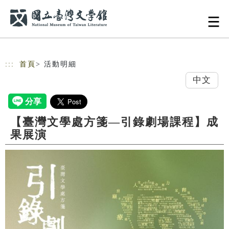
跳到主要內容
網站導覽
:::
首頁
> 活動明細
中文
【臺灣文學處方箋—引錄劇場課程】成
果展演