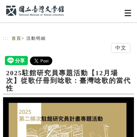
跳到主要內容
網站導覽
:::
首頁
> 活動明細
中文
2025駐館研究員專題活動【12月場
次】從歌仔冊到唸歌：臺灣唸歌的當代
性