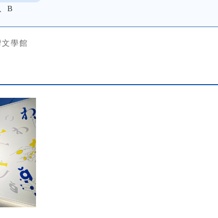
、B
灣文學館