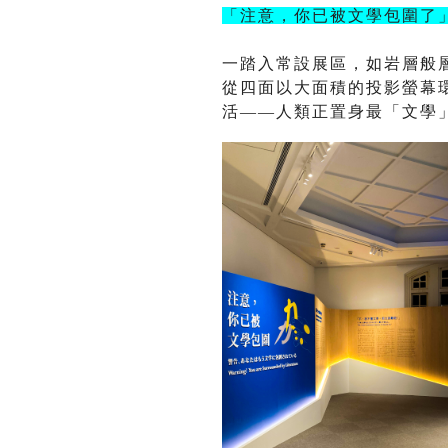
「注意，你已被文學包圍了
一踏入常設展區，如岩層般
從四面以大面積的投影螢幕
活
——
人類正置身最「文學