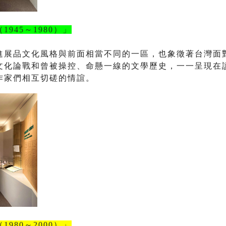
（
1945
～
1980
）」
進展品文化風格與前面相當不同的一區，也象徵著台灣面
文化論戰和曾被操控、命懸一線的文學歷史，一一呈現在
作家們相互切磋的情誼。
（
1980
～
2000
）」