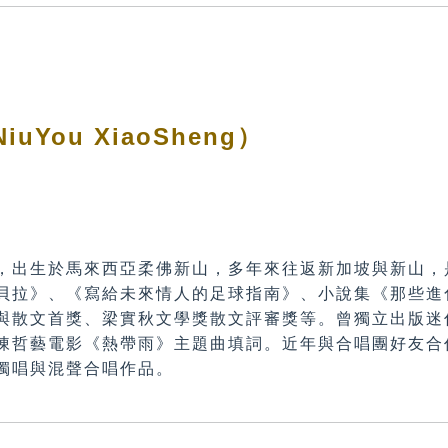
iuYou XiaoSheng）
，出生於馬來西亞柔佛新山，多年來往返新加坡與新山，
貝拉》、《寫給未來情人的足球指南》、小說集《那些進
與散文首獎、梁實秋文學獎散文評審獎等。曾獨立出版迷你
陳哲藝電影《熱帶雨》主題曲填詞。近年與合唱團好友合
獨唱與混聲合唱作品。