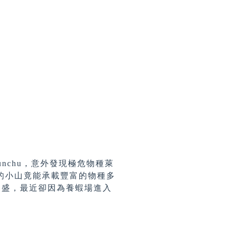
Lunchu，意外發現極危物種萊
的小山竟能承載豐富的物種多
物種繁盛，最近卻因為養蝦場進入