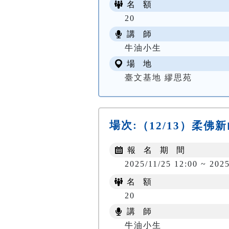
名 額
20
講 師
牛油小生
場 地
臺文基地 繆思苑
場次:
（12/13）柔
報 名 期 間
2025/11/25 12:00 ~ 2025
名 額
20
講 師
牛油小生