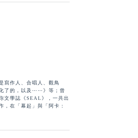
是寫作人、合唱人、觀鳥
化了的，以及⋯⋯》等；曾
文學誌《SEAL》，一共出
作，在「幕起」與「阿卡：