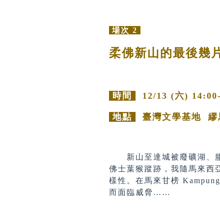
場次 2
柔佛新山的最後幾
時間
12/13 (六) 14:00
地點
臺灣文學基地 繆
新山至達城被廢礦湖、膠林與油棕
佛士葉猴蹤跡，我隨馬來西
樣性。在馬來甘榜 Kampun
而面臨威脅……