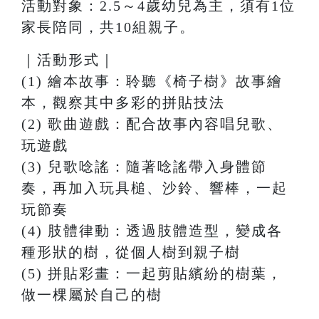
活動對象：2.5～4歲幼兒為主，須有1位
家長陪同，共10組親子。
｜活動形式｜
(1) 繪本故事：聆聽《椅⼦樹》故事繪
本，觀察其中多彩的拼貼技法
(2) 歌曲遊戲：配合故事內容唱兒歌、
玩遊戲
(3) 兒歌唸謠：隨著唸謠帶入⾝體節
奏，再加入玩具槌、沙鈴、響棒，⼀起
玩節奏
(4) 肢體律動：透過肢體造型，變成各
種形狀的樹，從個⼈樹到親⼦樹
(5) 拼貼彩畫：⼀起剪貼繽紛的樹葉，
做⼀棵屬於⾃⼰的樹