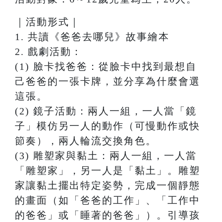
｜活動形式｜
1. 共讀《爸爸去哪兒》故事繪本
2. 戲劇活動：
(1) 臉卡找爸爸：從臉卡中找到最想⾃
⼰爸爸的⼀張卡牌，並分享為什麼會選
這張。
(2) 鏡⼦活動：兩⼈⼀組，⼀⼈當「鏡
⼦」模仿另⼀⼈的動作（可慢動作或快
節奏），兩⼈輪流交換⾓⾊。
(3) 雕塑家與黏⼟：兩⼈⼀組，⼀⼈當
「雕塑家」，另⼀⼈是「黏⼟」。雕塑
家讓黏⼟擺出特定姿勢，完成⼀個靜態
的畫⾯（如「爸爸的⼯作」、「⼯作中
的爸爸」或「睡著的爸爸」）。引導孩