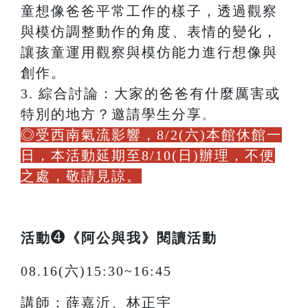
童想像爸爸平常⼯作的樣⼦，透過觀察
與模仿調整動作的⾓度、表情的變化，
讓孩童運用觀察與模仿能⼒進行想像與
創作。
3. 綜合討論：⼤家的爸爸有什麼厲害或
特別的地⽅？邀請學⽣分享
。
◎受西南氣流影響，8/2(六)本館休館一
日，本活動延期至8/10(日)辦理，不便
之處，敬請見諒。
➍
活動
《阿公與我》閱讀活動
08.16(六)15:30~16:45
講師：薛嘉沂、林正宇