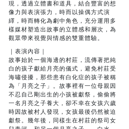
現，透過立體書和道具，結合豐富的想
像⼒與表演張⼒，時⽽以操偶⽅式演
繹，時⽽轉化為劇中⾓⾊，充分運⽤多
樣媒材塑造出故事的立體感和層次，為
觀眾帶來視覺與情感的雙重體驗。
｜表演內容｜
故事始於⼀個海邊的村莊，流傳著把純
⽩的孩⼦獻給⽉亮的儀式，避免村莊受
海嘯侵擾，那些患有⽩化症的孩⼦被稱
為「⽉亮之⼦」。故事裡有⼀位⺟親因
不忍⾃⼰剛出⽣的⼩孩被獻祭，偷偷將
⼀名⽉亮之⼦養⼤，卻不幸在女孩六歲
時因故被村⼈發現，女孩最後仍然被迫
獻祭。幾年後，同樣⽣在村莊的祭司女