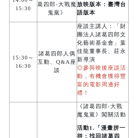
14:00～
葛四郎-大戰魔
放映版本：臺灣台
15:30
鬼黨》
語版本
座談主講人：「財
團法人諸葛四郎文
化藝術基金會」葉
佳龍董事長、莊永
諸葛四郎人偶
15:30～
新導演
互動、Q&A座
16:30
◎參與映後座談活
談
動，有機會獲得豐
富的電影周邊好
禮！
《諸葛四郎-大戰
魔鬼黨》闖關活動
活動1.「漫畫拼一
拼：找回諸葛四