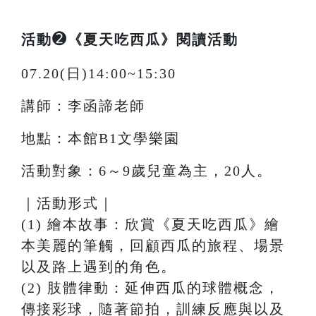
➋
活動
《夏天吃西瓜》閱讀活動
07.20(日)14:00~15:30
講師：李函諦老師
地點：本館B1文學樂園
活動對象：6～9歲兒童為主，20人。
｜活動形式｜
(1) 繪本故事：欣賞《夏天吃⻄瓜》繪
本美麗的筆觸，回顧⻄瓜的旅程、場景
以及路上遇到的⾓⾊。
(2) 肢體律動：延伸⻄瓜的球體概念，
傳接彩球，隨著節拍，訓練反應與以及