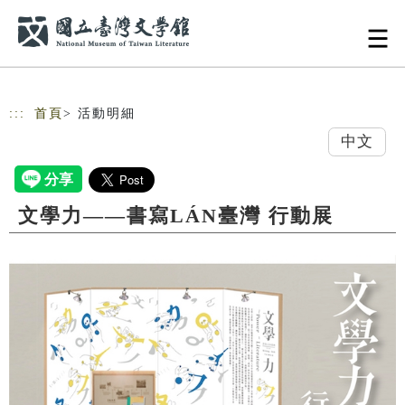
跳到主要內容
網站導覽
:::
首頁
> 活動明細
中文
文學力——書寫LÁN臺灣 行動展