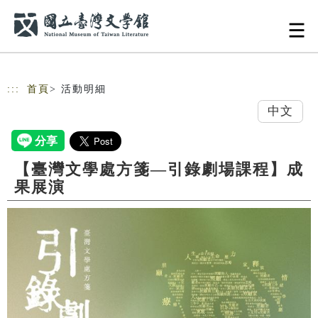
跳到主要內容
網站導覽
:::
首頁
> 活動明細
中文
【臺灣文學處方箋—引錄劇場課程】成
果展演