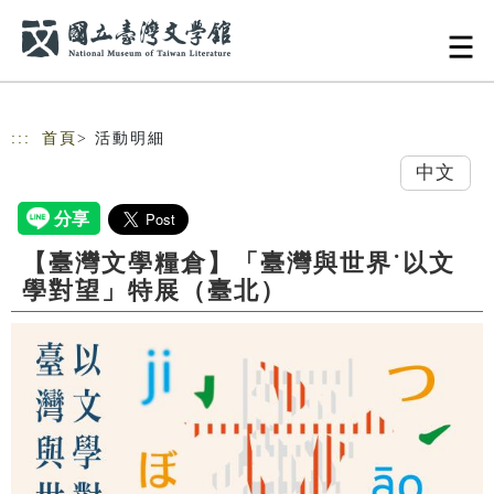
跳到主要內容
網站導覽
:::
首頁
> 活動明細
中文
【臺灣文學糧倉】「臺灣與世界˙以文
學對望」特展（臺北）