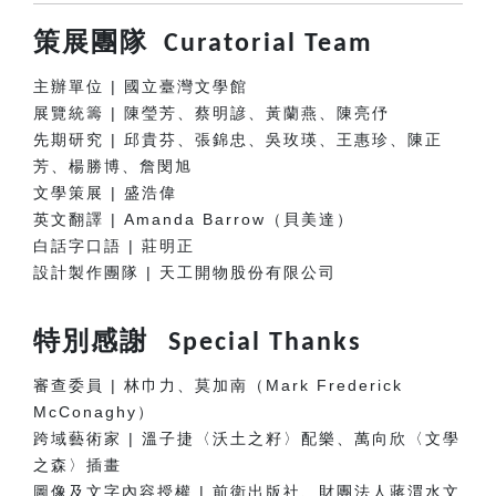
策展團隊
Curatorial Team
主辦單位 | 國立臺灣文學館
展覽統籌 | 陳瑩芳、蔡明諺、黃蘭燕、陳亮伃
先期研究 | 邱貴芬、張錦忠、吳玫瑛、王惠珍、陳正
芳、楊勝博、詹閔旭
文學策展 | 盛浩偉
英文翻譯 | Amanda Barrow（貝美達）
白話字口語 | 莊明正
設計製作團隊
| 天工開物股份有限公司
特別感謝
Special Thanks
審查委員 | 林巾力、莫加南（Mark Frederick
McConaghy）
跨域藝術家 | 溫子捷〈沃土之籽〉配樂、萬向欣〈文學
之森〉插畫
圖像及文字內容授權 | 前衛出版社、財團法人蔣渭水文