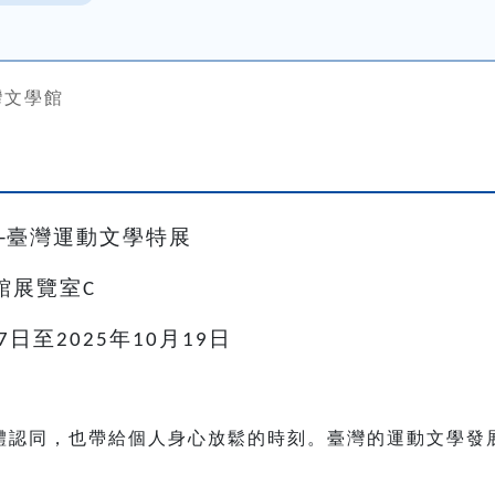
灣文學館
─臺灣運動文學特展
館展覽室
C
日至
年
月
日
7
2025
10
19
體認同，也帶給個人身心放鬆的時刻。臺灣的運動文學發