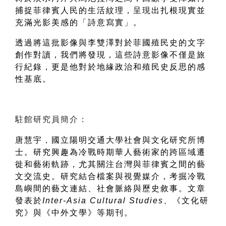
捕捉菲律賓人民的生活紋理，呈現出扎根現實並
充滿光影美感的「詩意寫實」。
透過將這批影像與李雙澤對於菲國殖民史的文字
創作對讀，我們將發現，這些詩意影像不僅是旅
行紀錄，更是他對於地緣政治和殖民史反思的感
性基底。
唐慧宇
，
國立陽明交通大學社會與文化研究所博
士。研究興趣為冷戰時期華人藝術家的跨區域遷
徙和藝術軌跡，尤其關注台灣與菲律賓之間的藝
文交流史。研究結合檔案與視覺媒介，考掘冷戰
島嶼間的藝文連結、社會脈絡與歷史敘事。文章
發表於
Inter-Asia Cultural Studies
、《文化研
究》與《中外文學》等期刊。