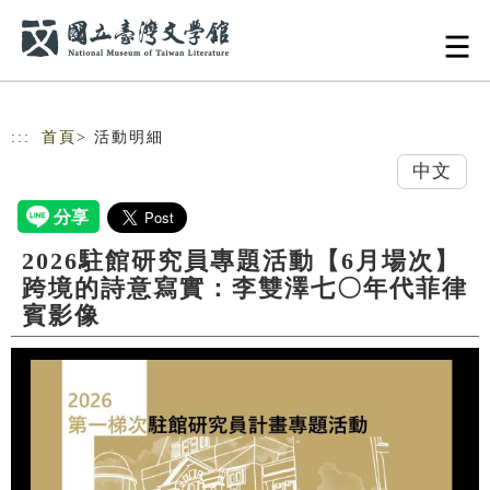
跳到主要內容
網站導覽
:::
首頁
> 活動明細
中文
2026駐館研究員專題活動【6月場次】
跨境的詩意寫實：李雙澤七〇年代菲律
賓影像