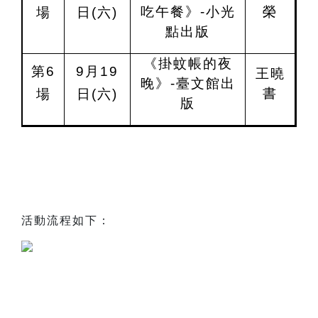
吃午餐》
-
小光
榮
場
日(六)
點出版
《掛蚊帳的夜
第6
9
月19
王曉
晚》-臺文館出
書
場
日(六)
版
活動流程如下：