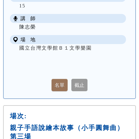
15
講 師
陳志榮
場 地
國立台灣文學館Ｂ１文學樂園
場次:
親子手語說繪本故事（小手圓舞曲）
第三場