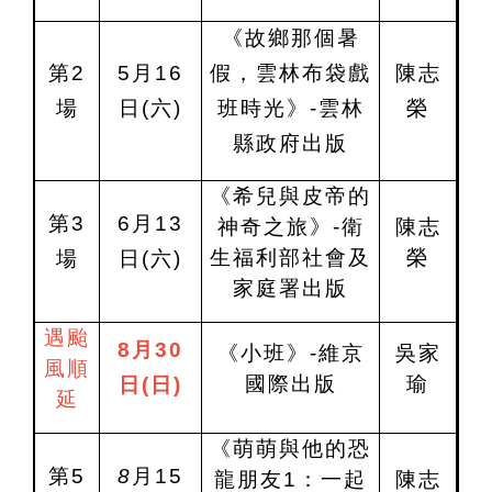
《故鄉那個暑
第2
5
月16
假，雲林布袋戲
陳志
場
日(六)
班時光》-雲林
榮
縣政府出版
《希兒與皮帝的
第3
6
月13
神奇之旅》-衛
陳志
生福利部社會及
榮
場
日(六)
家庭署出版
遇颱
8月30
《小班》-維京
吳家
風順
國際出版
瑜
日(日)
延
《萌萌與他的恐
第5
8
月15
龍朋友1：一起
陳志