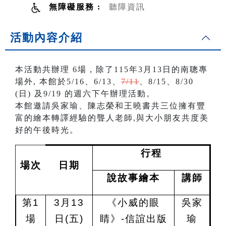
無障礙服務 :
聽障資訊
活動內容介紹
本活動共辦理 6場，除了115年3月13日的南聰專
場外, 本館於5/16、6/13、
7/11
、8/15、8/30
(日) 及9/19 的週六下午辦理活動。
本館邀請吳家瑜、陳志榮和王曉書共三位擁有豐
富的繪本轉譯經驗的聾人老師,與大小朋友共度美
好的午後時光。
行程
場次
日期
說故事繪本
講師
第1
3
月13
《小威的眼
吳家
場
日(五)
睛》-信誼出版
瑜