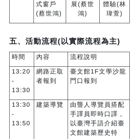
式窗戶
展
(
蔡世
體驗(
林
(蔡世鴻)
鴻)
瑋萱)
五、活動流程(以實際流程為主)
時間
內容
流程說明
13:20
網路正取
臺文館1F文學沙龍
-
者報到
門口報到
13:30
13:30
建築導覽
由聾人導覽員搭配
-
手譯員即時口譯，
13:50
以臺灣手語介紹臺
文館建築歷史特