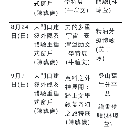
學特展
體驗
(
林
式窗戶
(
牛暄文)
瑋萱)
(
陳毓儀)
8
月24
大門口建
力的多重
精油芳
日(日)
築外觀及
宇宙─臺
療體驗
體驗重捶
灣運動文
(
黃于
式窗戶
學特展
玲)
(陳毓儀)
(
牛暄文)
9
月7
大門口建
登山寫
意料之外
日(日)
築外觀及
生分享
神展開：
體驗重捶
及
踏上文學
式窗戶
銀幕奇幻
繪畫體
(陳毓儀)
之旅特展
驗
(
林瑋
(陳毓儀)
萱)