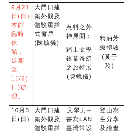
9
月21
大門口建
日(日)
築外觀及
本館
體驗重捶
意料之外
臨時
式窗戶
神展開：
精油芳
休
(陳毓儀)
療體驗
踏上文學
館，
(
黃于
銀幕奇幻
延期
玲)
之旅特展
至
(陳毓儀)
11/2(
日)辦
理。
10
月5
大門口建
文學力─
登山寫
日(日)
築外觀及
書寫LÁN
生分享
體驗重捶
臺灣常設
及繪畫