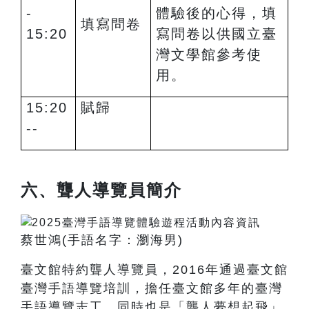
-
體驗後的心得，填
填寫問卷
15:20
寫問卷以供國立臺
灣文學館參考使
用。
15:20
賦歸
--
六、聾人導覽員簡介
蔡世鴻
(
手語名字：瀏海男
)
臺文館特約聾人導覽員，2016年通過臺文館
臺灣手語導覽培訓，擔任臺文館多年的臺灣
手語導覽志工，同時也是「聾人夢想起飛」