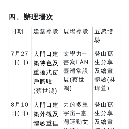
四、辦理場次
日期
建築導覽
展場導覽
五感體
驗
7
月27
文學力─
登山寫
大門口建
日(日)
書寫LÁN
生分享
築特色及
臺灣常設
及繪畫
重捶式窗
展
(
蔡世
體驗
(
林
戶體驗
鴻)
瑋萱)
(
蔡世鴻)
8
月10
力的多重
登山寫
大門口建
日(日)
宇宙─臺
生分享
築外觀及
灣運動文
及繪畫
體驗重捶