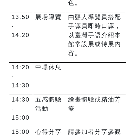
色。
13:50
展場導覽
由聾人導覽員搭配
-
手譯員即時口譯，
14:20
以臺灣手語介紹本
館常設展或特展內
容。
14:20
中場休息
-
14:30
14:30
五感體驗
繪畫體驗或精油芳
-
活動
療
15:00
15:00
心得分享
請參加者分享參觀