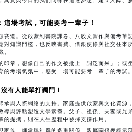
，其實與今日的我們同樣在追逐夢想、建立人際、
：這場考試，可能要考一輩子！
想賽道。從啟蒙到書院課卷、八股文習作與備考筆
應對知識門檻，也反映書費、借銀便條與社交往來
戰。
的印章，想像自己的作文被批上「詞泛而呆」；或
育的考場氣氛中，感受一場可能要考一輩子的考試
：沒有人能單打獨鬥！
師承與人際網絡的支持。家庭提供啟蒙與文化資源
教導與評點塑造文學素養。父子、祖孫、夫妻或兄
輩的提攜，則在人生歷程中發揮支撐作用。
現家族、師承與社群的多重關係。親屬關係表標示