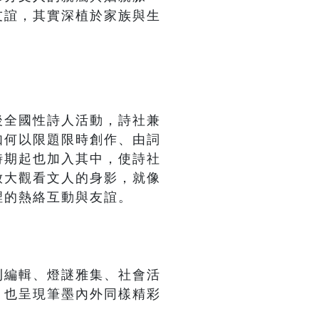
友誼，其實深植於家族與生
後全國性詩人活動，詩社兼
如何以限題限時創作、由詞
時期起也加入其中，使詩社
放大觀看文人的身影，就像
裡的熱絡互動與友誼。
刊編輯、燈謎雅集、社會活
，也呈現筆墨內外同樣精彩