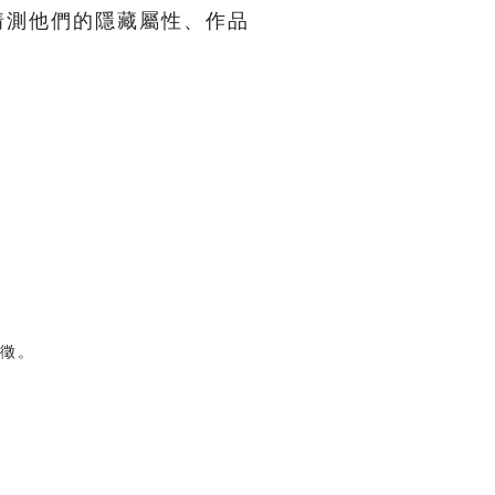
猜測他們的隱藏屬性、作品
。
徵。