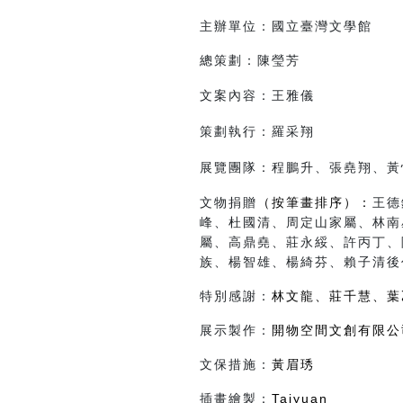
主辦單位：國立臺灣文學館
總策劃：陳瑩芳
文案內容：王雅儀
策劃執行：羅采翔
展覽團隊：程鵬升、張堯翔、黃
文物捐贈
（按筆畫排序）
：
王德
峰、杜國清、周定山家屬、林南
屬、高鼎堯、莊永綏、許丙丁、
族、楊智雄、楊綺芬、賴子清後
特別感謝：
林文龍、莊千慧、葉
展示製作：
開物空間文創有限公
文保措施：
黃眉琇
插畫繪製：
Taiyuan