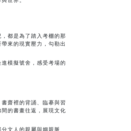
參與世界。
記，都是為了踏入考棚的那
所帶來的現實壓力，勾勒出
坐進模擬號舍，感受考場的
。
，書齋裡的背誦、臨摹與習
弟間的書畫往返，展現文化
部分文人的親屬與姻親脈