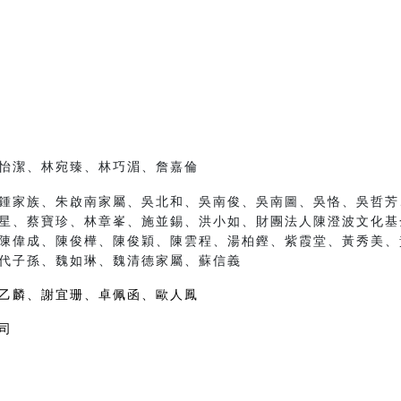
怡潔、林宛臻、林巧湄、詹嘉倫
鍾家族、朱啟南家屬、吳北和、吳南俊、吳南圖、吳恪、吳哲芳
星、蔡寶珍、林章峯、施並錫、洪小如、財團法人陳澄波文化基
陳偉成、陳俊樺、陳俊穎、陳雲程、湯柏鏗、紫霞堂、黃秀美、
代子孫、魏如琳、魏清德家屬、蘇信義
乙麟、謝宜珊、卓佩函、歐人鳳
司