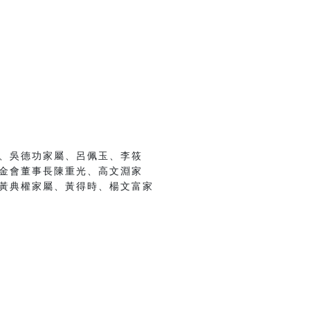
、吳德功家屬、呂佩玉、李筱
金會董事長陳重光、高文淵家
黃典權家屬、黃得時、楊文富家