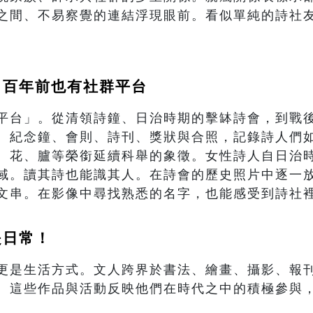
之間、不易察覺的連結浮現眼前。看似單純的詩社
：百年前也有社群平台
平台」。從清領詩鐘、日治時期的擊缽詩會，到戰
。紀念鐘、會則、詩刊、獎狀與合照，記錄詩人們
、花、臚等榮銜延續科舉的象徵。女性詩人自日治
域。讀其詩也能識其人。在詩會的歷史照片中逐一
文串。在影像中尋找熟悉的名字，也能感受到詩社
是日常！
更是生活方式。文人跨界於書法、繪畫、攝影、報
。這些作品與活動反映他們在時代之中的積極參與