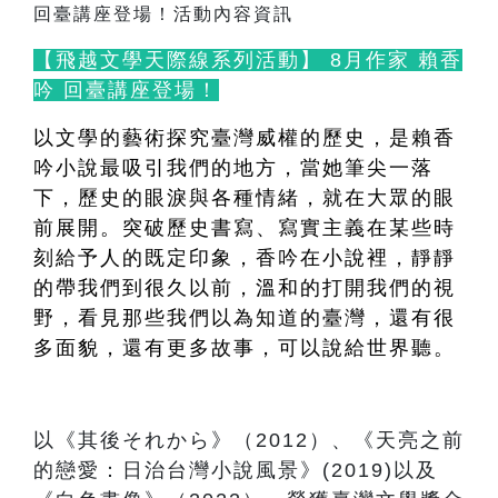
【飛越文學天際線系列活動】 8月作家 賴香
吟 回臺講座登場！
以文學的藝術探究臺灣威權的歷史，是賴香
吟小說最吸引我們的地方，當她筆尖一落
下，歷史的眼淚與各種情緒，就在大眾的眼
前展開。突破歷史書寫、寫實主義在某些時
刻給予人的既定印象，香吟在小說裡，靜靜
的帶我們到很久以前，溫和的打開我們的視
野，看見那些我們以為知道的臺灣，還有很
多面貌，還有更多故事，可以說給世界聽。
以《其後それから》（2012）、《天亮之前
的戀愛：日治台灣小說風景》(2019)以及