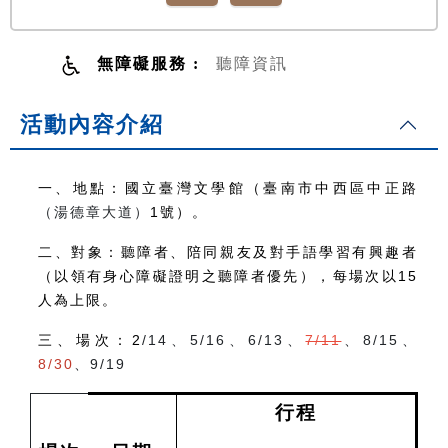
無障礙服務 :
聽障資訊
活動內容介紹
一、地點：國立臺灣文學館（臺南市中西區中正路
（湯德章大道）
1
號）。
二、對象：聽障者、陪同親友及對手語學習有興趣者
（以領有身心障礙證明之聽障者優先），每場次以
15
人為上限。
三、場次：2
/14
、
5/16
、
6/13
、
7/11
、
8/15
、
8/30
、
9/19
行程