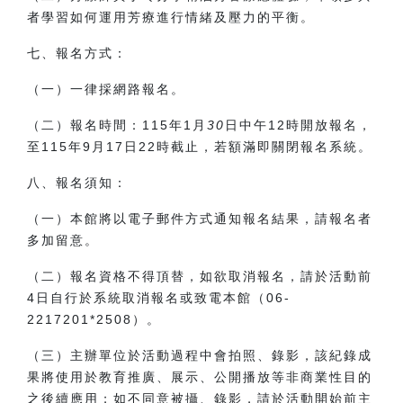
者學習如何運用芳療進行情緒及壓力的平衡。
七、報名方式：
（一）一律採網路報名。
（二）報名時間：
115
年
1
月
30
日中午
12
時開放報名，
至
115
年
9
月
17
日22時截止，若額滿即關閉報名系統。
八、報名須知：
（一）本館將以電子郵件方式通知報名結果，請報名者
多加留意。
（二）報名資格不得頂替，如欲取消報名，請於活動前
4
日自行於系統取消報名或致電本館（
06-
2217201*2508
）。
（三）主辦單位於活動過程中會拍照、錄影，該紀錄成
果將使用於教育推廣、展示、公開播放等非商業性目的
之後續應用；如不同意被攝、錄影，請於活動開始前主