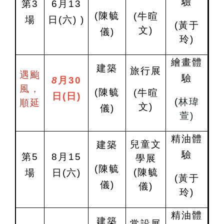
驗
第3
6
月13
(
陳毓
(
牛暄
場
日
(
六)
)
(
黃于
文)
儀)
玲)
繪畫體
建築
旅行展
遇颱
驗
8
月30
風，
(
陳毓
(
牛暄
日
(日
)
(
林瑋
順延
文)
儀)
萱)
精油體
兒童文
建築
驗
第5
8
月15
學展
(
陳毓
(陳毓
場
日
(
六)
(
黃于
儀)
儀)
玲)
精油體
建築
常設展