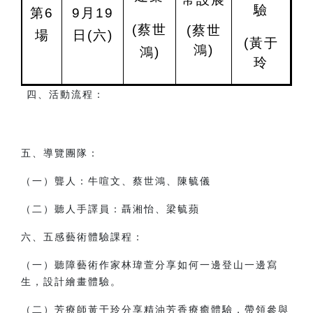
驗
第6
9
月19
(
蔡世
(
蔡世
場
日
(
六)
(
黃于
鴻)
鴻)
玲
四、活動流程：
五、導覽團隊：
（一）聾人：牛喧文、蔡世鴻、陳毓儀
（二）聽人手譯員：聶湘怡、梁毓蘋
六、五感藝術體驗課程：
（一）聽障藝術作家林瑋萱分享如何一邊登山一邊寫
生，設計繪畫體驗。
（二）芳療師黃于玲分享精油芳香療癒體驗，帶領參與