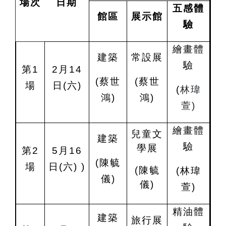
場次
日期
五感體
館區
展示館
驗
繪畫體
建築
常設展
驗
第1
2
月14
(
蔡世
(
蔡世
場
日(六)
(
林瑋
鴻)
鴻)
萱)
繪畫體
兒童文
建築
驗
學展
第2
5
月16
(
陳毓
場
日
(
六)
)
(
陳毓
(
林瑋
儀)
儀)
萱)
精油體
建築
旅行展