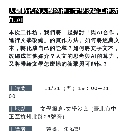
人類時代的人機協作：文學改編工作坊
ft.AI
本次工作坊，我們將一起探討「與AI合作，
進行文學改編」的實作方法。如何將經典文
本，轉化成自己的詮釋？如何將文字文本，
改編成其他媒介？人文的思考與AI的算力，
又將帶給文學怎麼樣的衝擊與可能性？
｜時間｜
11/21（五）19：00─21：
00
｜地點｜
文學糧倉
‧
文學沙盒 (臺北市中
正區杭州北路26號旁)
｜講者｜
王楚蓁、朱宥勳