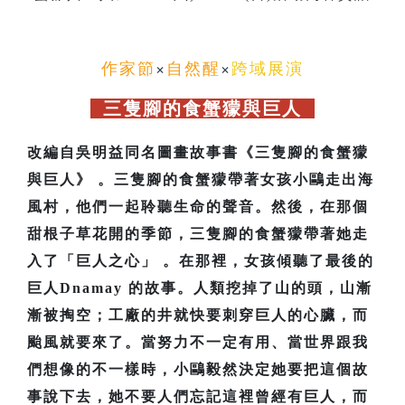
作家節
×
自然醒
×
跨域展演
三隻腳的食蟹獴與巨人
改編自吳明益同名圖畫故事書《三隻腳的食蟹獴
與巨人》 。三隻腳的食蟹獴帶著女孩小鷗走出海
風村，他們一起聆聽生命的聲音。然後，在那個
甜根子草花開的季節，三隻腳的食蟹獴帶著她走
入了「巨人之心」 。在那裡，女孩傾聽了最後的
巨人Dnamay 的故事。人類挖掉了山的頭，山漸
漸被掏空；工廠的井就快要刺穿巨人的心臟，而
颱風就要來了。當努力不一定有用、當世界跟我
們想像的不一樣時，小鷗毅然決定她要把這個故
事說下去，她不要人們忘記這裡曾經有巨人，而