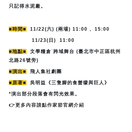
只記得水泥廠。
■時間■
11/22(六) (兩場) 11:00 、15:00
11/23(日) 11:00
■地點■
文學糧倉˙跨域舞台 (臺北市中正區杭州
北路26號旁)
■演出■
飛人集社劇團
■原著■
吳明益《三隻腳的食蟹獴與巨人》
*演出部分段落會有閃光效果。
👉更多內容請點作家節官網介紹