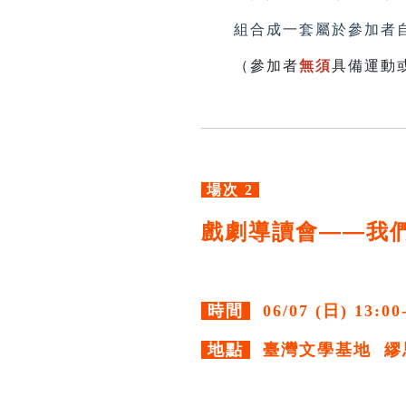
組合成一套屬於參加者自
（參加者
無須
具備運動
場次 2
戲劇導讀會——我
時間
06/07 (日) 13:00
地點
臺灣文學基地 繆