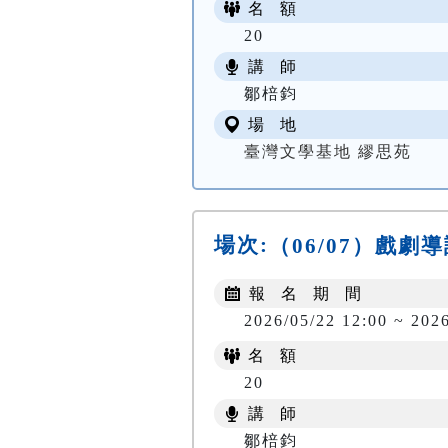
名 額
20
講 師
鄒棓鈞
場 地
臺灣文學基地 繆思苑
場次:
（06/07）戲
報 名 期 間
2026/05/22 12:00 ~ 202
名 額
20
講 師
鄒棓鈞