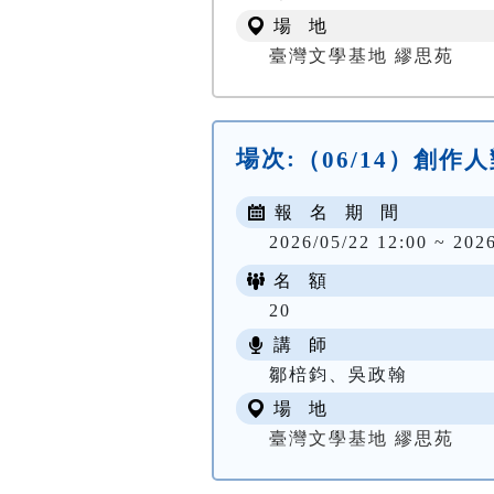
場 地
臺灣文學基地 繆思苑
場次:
（06/14）創
報 名 期 間
2026/05/22 12:00 ~ 202
名 額
20
講 師
鄒棓鈞、吳政翰
場 地
臺灣文學基地 繆思苑