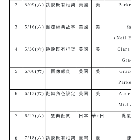
2
5/09(六)
跳脫既有框架
美國
美
Parker B
3
5/16(六)
顛覆經典故事
美國
美
張子
（Neil H. 
4
5/30(六)
跳脫既有框架
美國
美
Clara Gr
Grace B
5
6/06(六)
圖像顛倒
美國
美
Grace B
Parker B
6
6/13(六)
翻轉角色設定
美國
美
Auden G
Michael 
7
6/27(六)
雙向翻閱
日本
華+日
鳳氣至
7/18(六)
跳脫既有框架
臺灣
臺
陳正
8