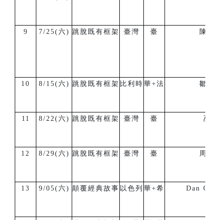
9
7/25(六)
跳脫既有框架
臺灣
臺
陳韋
10
8/15(六)
跳脫既有框架
比利時
華+法
鄒宏
11
8/22(六)
跳脫既有框架
臺灣
臺
巫瓦
12
8/29(六)
跳脫既有框架
臺灣
臺
周祐
13
9/05(六)
顛覆經典故事
以色列
華+希
Dan Orlo