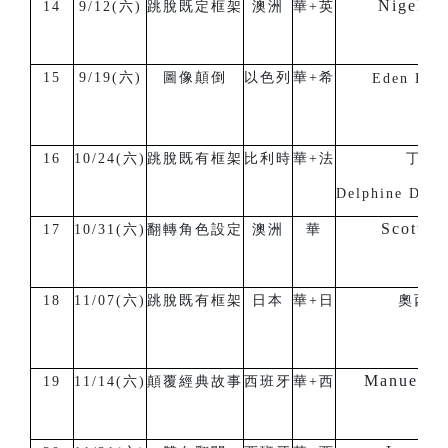
Nigel B
14
9/12(六)
跳脫既定框架
澳洲
華+英
15
9/19(六)
圖像顛倒
以色列
華+希
Eden Hen
16
10/24(六)
跳脫既有框架
比利時
華+法
丁徳
Delphine De 
Scott Wr
17
10/31(六)
翻轉角色設定
澳洲
華
18
11/07(六)
跳脫既有框架
日本
華+日
奧西克
Manuel S
19
11/14(六)
顛覆經典故事
西班牙
華+西