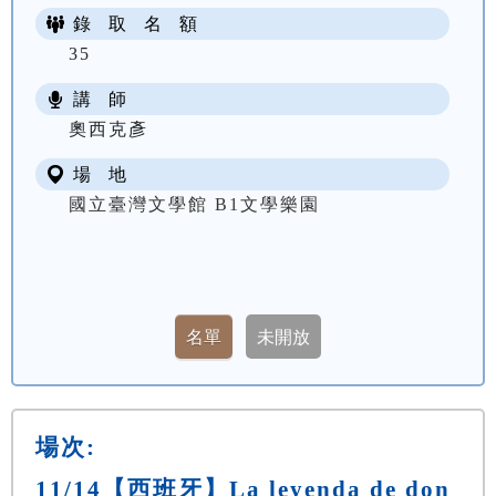
錄 取 名 額
35
講 師
奧西克彥
場 地
國立臺灣文學館 B1文學樂園
場次:
11/14【西班牙】La leyenda de don