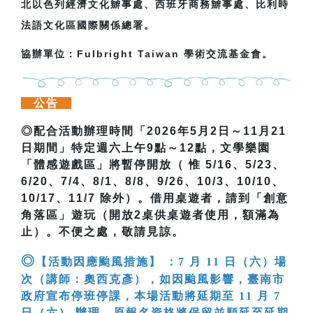
北以色列經濟文化辧事處、西班牙商務辧事處、比利時
法語文化區國際關係總署。
協辦單位：Fulbright Taiwan 學術交流基金會。
公告
◎
配合活動辦理時間「
2026
年
5
月
2
日～
11
月
21
日期間」特定週六上午
9
點～
12
點，文學樂園
「體感遊戲區」將暫停開放（
惟 5/16、5/23
、
6/20
、
7/4
、
8/1
、
8/8
、
9/26
、
10/3
、
10/10
、
10/17
、
11/7
除外）。借用桌遊者，請到「創意
角落區」遊玩（開放
2
桌供桌遊者使用，額滿為
止）。不便之處，敬請見諒。
◎
【活動因應颱風措施】 ：7 月 11 日（六）場
次（講師：奧西克彥），如因颱風影響，臺南市
政府宣布停班停課，本場活動將延期至 11 月 7
日（六） 辦理。原報名資格將保留並順延至延期