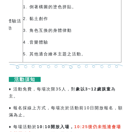
1. 倒著構圖的塗色拼貼。
2. 黏土創作
體驗活
動
3. 角色互換的身體律動
4 .音樂體驗
5.
其他適合繪本主題之活動。
活動須知
♦ 活動免費，每場次限35人，對
象以3~12歲孩童
為
主。
♦ 報名採線上方式，每場次於活動前10日開放報名，額
滿為止。
♦ 每場活動於
10:10開放入場，
10:25後仍未抵達會場