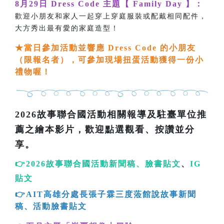
8月29日 Dress Code 主題【 Family Day 】：
歡迎小朋友和家人一起穿上穿庭服裝或配戴相同配件，
大方秀出最有愛的家庭造型！
★
當日參加活動並響應 Dress Code 的小朋友
（限報名者），可參加現場扭蛋活動獲得一份小
禮物喔！
2026故事聯合國活動相關報導及駐臺單位推
薦之繪本影片，歡迎點選觀看、按讚並分
享。
👉
2026故事聯合國活動新聞稿
、
臉書貼文
、
IG
貼文
👉AIT高雄分處長張子霖三度蒞館說故事新聞
稿
、
活動臉書貼文