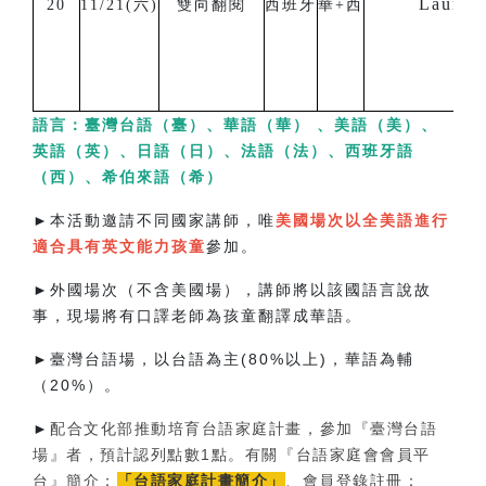
Laura V
20
11/21(六)
雙向翻閱
西班牙
華+西
語言：臺灣台語（臺）、華語（華） 、美語（美）、
英語（英）、日語（日）、法語（法）、西班牙語
（西）、希伯來語（希）
►
本活動邀請不同國家講師，唯
美國場次以全美語進行
適合具有英文能力孩童
參加。
►
外國場次（不含美國場），講師將以該國語言說故
事，現場將有口譯老師為孩童翻譯成華語。
►
臺灣台語場，以台語為主(80%以上)，華語為輔
（20%）。
►
配合文化部推動培育台語家庭計畫，參加『臺灣台語
場』者，預計認列點數1點。有關『台語家庭會會員平
台』簡介：
「台語家庭計畫簡介」
、會員登錄註冊：