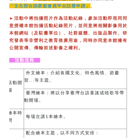
「文化部台語家庭會員平台註冊申請」
。
►
活動中將拍攝照片作為活動紀錄，參加活動即視同同
意授權本館拍攝活動紀錄照片，並同意將相關影像用於
本館網站（及駐臺單位）、社群媒體、出版品製作、研
究發表等非營利之教育推廣用途，同時亦同意本館擁有
公開宣傳、傳輸前述影像之權利。
活動流程
外文繪本：
介紹各國文化、特色風情、節慶
習...等主題。
活動開
場
臺灣繪本：
將以分享臺灣台語童謠或唸歌等帶
動開場。
繪本時
每場次講1本繪本。
間
配合繪本主題，以不同方式安排：