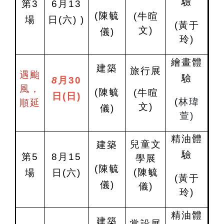
驗
第3
6
月13
(
陳毓
(
牛暄
場
日
(
六)
)
(
黃于
文)
儀)
玲)
繪畫體
建築
旅行展
遇颱
驗
8
月30
風，
(
陳毓
(
牛暄
日
(日
)
(
林瑋
順延
文)
儀)
萱)
精油體
兒童文
建築
驗
第5
8
月15
學展
(
陳毓
(陳毓
場
日
(
六)
(
黃于
儀)
儀)
玲)
精油體
建築
常設展