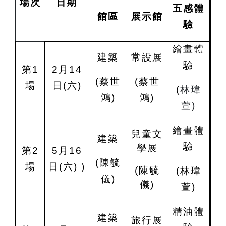
場次
日期
五感體
館區
展示館
驗
繪畫體
建築
常設展
驗
第1
2
月14
(
蔡世
(
蔡世
場
日(六)
(
林瑋
鴻)
鴻)
萱)
繪畫體
兒童文
建築
驗
學展
第2
5
月16
(
陳毓
場
日
(
六)
)
(
陳毓
(
林瑋
儀)
儀)
萱)
精油體
建築
旅行展