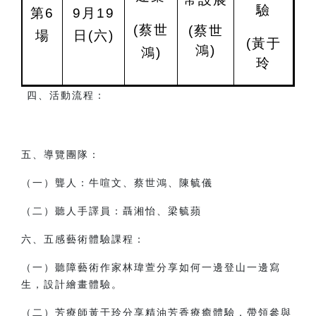
驗
第6
9
月19
(
蔡世
(
蔡世
場
日
(
六)
(
黃于
鴻)
鴻)
玲
四、活動流程：
五、導覽團隊：
（一）聾人：牛喧文、蔡世鴻、陳毓儀
（二）聽人手譯員：聶湘怡、梁毓蘋
六、五感藝術體驗課程：
（一）聽障藝術作家林瑋萱分享如何一邊登山一邊寫
生，設計繪畫體驗。
（二）芳療師黃于玲分享精油芳香療癒體驗，帶領參與