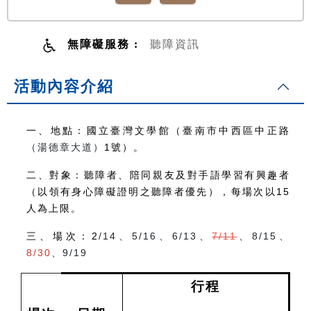
無障礙服務 :
聽障資訊
活動內容介紹
一、地點：國立臺灣文學館（臺南市中西區中正路
（湯德章大道）
1
號）。
二、對象：聽障者、陪同親友及對手語學習有興趣者
（以領有身心障礙證明之聽障者優先），每場次以
15
人為上限。
三、場次：2
/14
、
5/16
、
6/13
、
7/11
、
8/15
、
8/30
、
9/19
行程