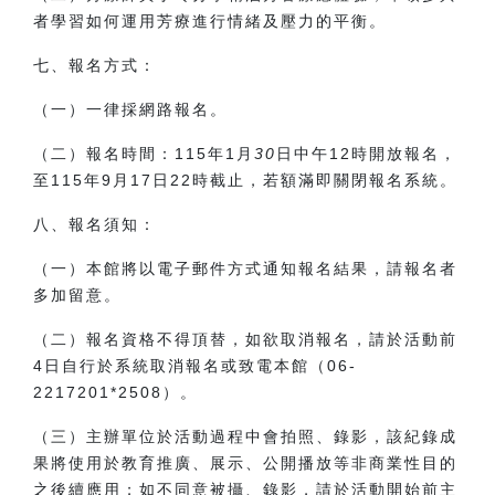
者學習如何運用芳療進行情緒及壓力的平衡。
七、報名方式：
（一）一律採網路報名。
（二）報名時間：
115
年
1
月
30
日中午
12
時開放報名，
至
115
年
9
月
17
日22時截止，若額滿即關閉報名系統。
八、報名須知：
（一）本館將以電子郵件方式通知報名結果，請報名者
多加留意。
（二）報名資格不得頂替，如欲取消報名，請於活動前
4
日自行於系統取消報名或致電本館（
06-
2217201*2508
）。
（三）主辦單位於活動過程中會拍照、錄影，該紀錄成
果將使用於教育推廣、展示、公開播放等非商業性目的
之後續應用；如不同意被攝、錄影，請於活動開始前主