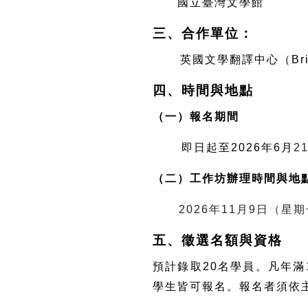
國立臺灣文學館
三、合作單位：
英國文學翻譯中心（
Br
四、時間與地點
（一）報名期間
即日起至
2026
年
6
月
2
（二）工作坊辦理時間與地
2026
年
11
月
9
日（星期
五、徵選名額與資格
預計錄取
20
名學員。凡年滿
學生皆可報名。報名者須依