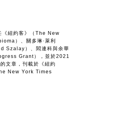
任《紐約客》（
The New
bioma
）、關多琳
·
萊利
id Szalay
）、閻連科與余華
ogress Grant
），並於
2021
術的文章，刊載於《紐約
he New York Times