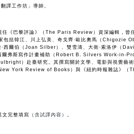
學翻譯工作坊」導師。
現任《巴黎評論》（
The Paris Review
）資深編輯，曾
家包括韓江、川上弘美、奇戈齊
·
歐比奧馬（
Chigozie O
瓊
·
西爾伯（
Joan Silber
）、雙雪濤、大衛
·
索洛伊（
Dav
西爾弗斯寫作計畫補助（
Robert B. Silvers Work-in-Pr
ulbright
）赴臺研究。其撰寫關於文學、電影與視覺藝
New York Review of Books
）與《紐約時報雜誌》（
T
英文完整填寫
（含試譯內容）
。