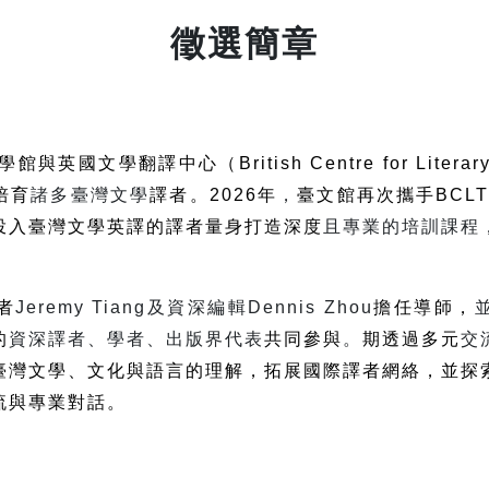
徵選簡章
學館與英國文學翻譯中心（
British Centre for Litera
培育
諸多臺灣文學
譯者。
2026
年
，
臺文館再次攜手
BCL
投入臺灣文學英譯的譯者量身打造深度
且專業的培訓課程
。
者
Jeremy Tiang
及資深編輯
Dennis Zhou
擔任導師，
的
資深譯者、學者、出版界代表
共同參與
。
期透過多元
交
臺灣文學、文化與語言的理解，拓展國際譯者網絡，並探
流與專業對話。