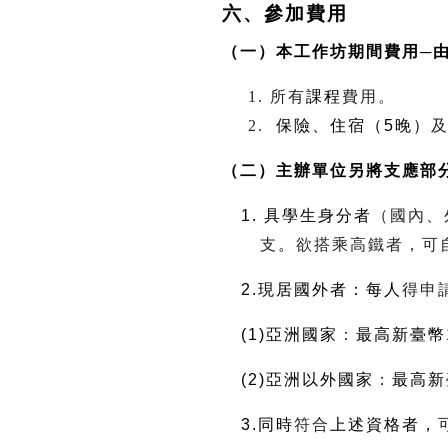
六、參加費用
（一）本工作坊期間費用
─
所有
課程
費用。
保險、住宿（
5
晚）
（二）主辦單位另將支應部
1.
具學生身分者
（國內、
支
。
欲搭乘高鐵者，可
2.
現居國外者：每人
得申
(1)
亞洲國家
：
最高新臺幣
(
2)
亞洲以外國家
：
最高新
3.
同時
符合
上述資格者，