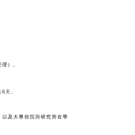
受理）。
共
6
天。
，以
及大專
校院與
研究所在學
。