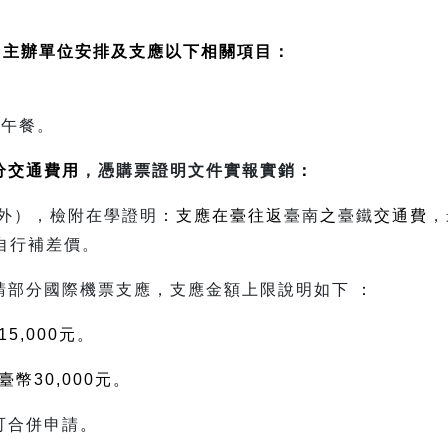
由主辦單位安排及支應以下相關項目：
及午餐。
分交通費用
，憑購票證明文件實報實銷
：
外），檢附在學證明
：支應在臺往返
臺南
之
臺鐵
交通費
，
自行補差價。
請部分國際機票支應，支應金額上限說明如下
：
15,000
元。
臺幣
30,000
元。
可合併申請
。