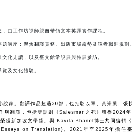
念，由工作坊導師親自帶領文本英譯實作課程。
專題講座：聚焦翻譯實務、出版市場趨勢及譯者職涯規劃
與文化走讀，以及臺文館常設展與特展參訪。
導覽及文化體驗。
小說家。翻譯作品超過
30
部，包括駱以軍、黃崇凱、張
作與翻譯，包括雙語劇《
Salesman
之死》獲得
2024
年
)
榮獲新加坡文學獎。與
Kavita Bhanot
博士共同編輯
Essays on Translation)
。
2021
年至
2025
年擔任