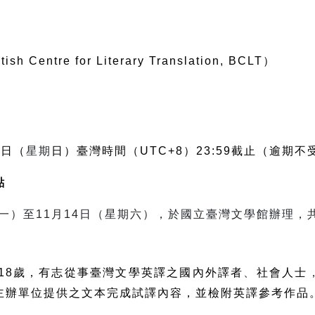
itish Centre for Literary Translation, BCLT
）
1
日（
星期
日）臺灣時間（
UTC+8
）
23:59
截止（逾期不
點
一）至
11
月
14
日（星期六），於國立臺灣文學館辦理，
18
歲，有志從事臺灣文學英譯之國內外譯者
、
社會人士
主辦單位提供之文本完成試譯內容，並檢附英譯參考作品