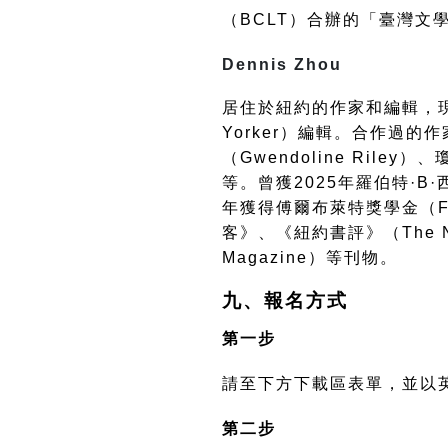
（
BCLT
）合辦的「臺灣文
Dennis Zhou
居住於紐約的作家和編輯，
Yorker
）編輯。合作過的作
（
Gwendoline Riley
）、
等。曾獲
2025
年羅伯特
·B·
年獲得傅爾布萊特獎學金（
F
客》、《紐約書評》（
The 
Magazine
）等刊物。
九、報名方式
第一步
請至下方下載區表單，並以
第二步