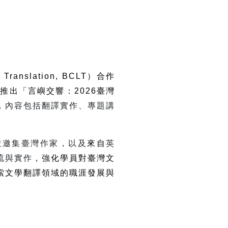
ry Translation, BCLT
）合作
T
推出「言嶼交響：
2026
臺灣
，內容包括翻譯實作、專題講
並邀集臺灣作家，以及
來自
英
流與實作
，強化學員對臺灣文
索文學翻譯領域的職涯發展與