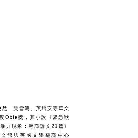
。
悅然、雙雪濤、英培安等華文
度
Obie
獎，其小說《緊急狀
《暴力現象：翻譯論文
21
篇》
臺文館與英國文學翻譯中心