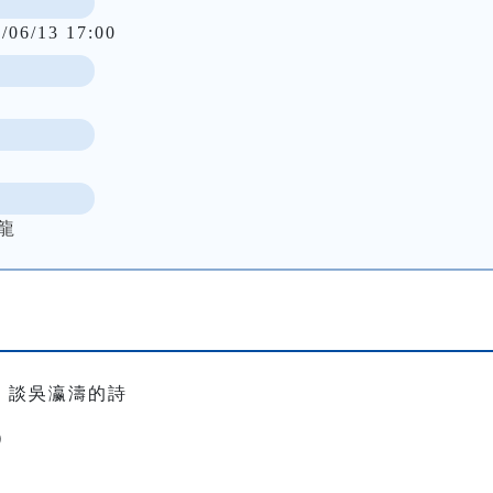
/06/13 17:00
龍
：談吳瀛濤的詩
）