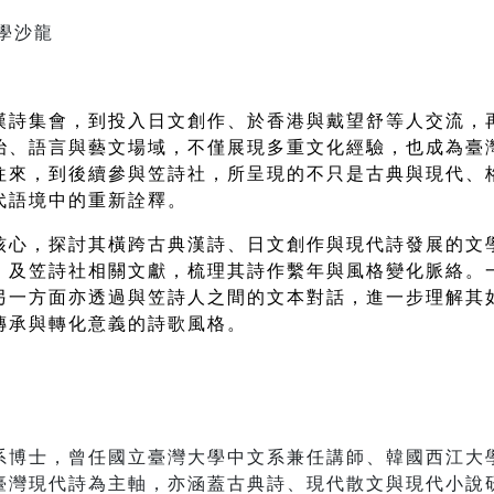
學沙龍
漢詩集會，到投入日文創作、於香港與戴望舒等人交流，
治、語言與藝文場域，不僅展現多重文化經驗，也成為臺
往來，到後續參與笠詩社，所呈現的不只是古典與現代、
代語境中的重新詮釋。 
核心，探討其橫跨古典漢詩、日文創作與現代詩發展的文
》及笠詩社相關文獻，梳理其詩作繫年與風格變化脈絡。
另一方面亦透過與笠詩人之間的文本對話，進一步理解其
傳承與轉化意義的詩歌風格。
士，曾任國立臺灣大學中文系兼任講師、韓國西江大學（Soga
臺灣現代詩為主軸，亦涵蓋古典詩、現代散文與現代小說研