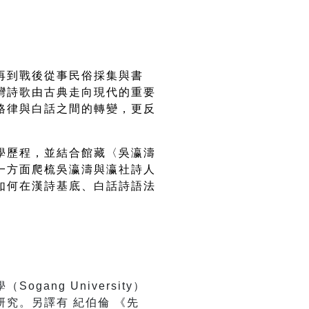
再到戰後從事民俗採集與書
灣詩歌由古典走向現代的重要
格律與白話之間的轉變，更反
學歷程，並結合館藏〈吳瀛濤
一方面爬梳吳瀛濤與瀛社詩人
如何在漢詩基底、白話詩語法
ng University）
究。另譯有 紀伯倫 《先