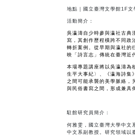
地點｜國立臺灣文學館1F文
活動簡介：
吳瀛濤自少時參與瀛社古典
寫，其創作歷程橫跨不同政
轉折案例。從早期與瀛社的
映「詩言志」傳統在臺灣近
本場專題講座將以吳瀛濤為
生平大事紀〉、《瀛海詩集
之間可能承襲的美學脈絡，
與民俗書寫之間，形成兼具
何雅雯，國立臺灣大學中文系博
中文系副教授。研究領域以