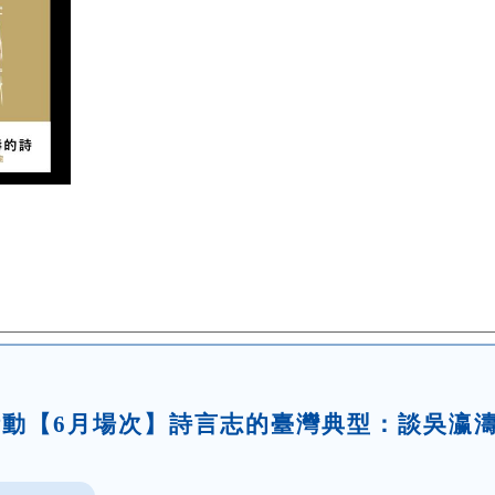
題活動【6月場次】詩言志的臺灣典型：談吳瀛