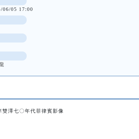
6/06/05 17:00
龍
李雙澤七〇年代菲律賓影像
）