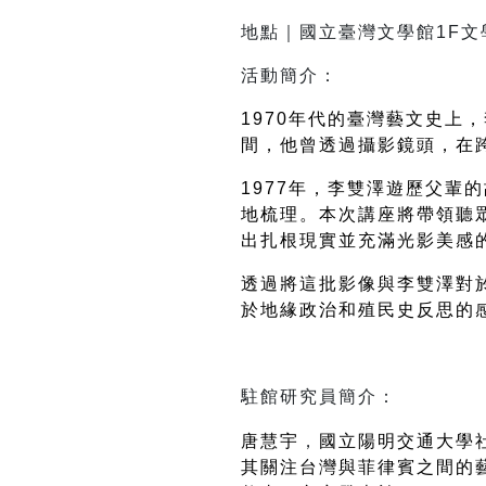
地點｜國立臺灣文學館1F文
活動簡介：
1970年代的臺灣藝文史
間，他曾透過攝影鏡頭，在
1977年，李雙澤遊歷父
地梳理。本次講座將帶領聽
出扎根現實並充滿光影美感
透過將這批影像與李雙澤對
於地緣政治和殖民史反思的
唐慧宇
，
國立陽明交通大學
其關注台灣與菲律賓之間的