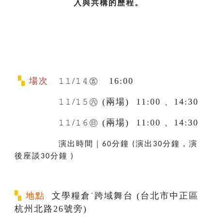
入與共構的歷程。
▚
場次
𝟷𝟷/𝟷𝟺㊄ 16:00
𝟷𝟷/𝟷𝟻㊅
(兩場) 11:00 、14:30
𝟷𝟷/𝟷𝟼㊐
(兩場) 11:00 、14:30
演出時間｜
分鐘
演出
分鐘，演
60
(
30
後座談
分鐘
30
)
▚
地點
文學糧倉˙跨域舞台 (台北市中正區
杭州北路26號旁)