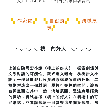
▚
作家節
▞ ▚
自然醒
▞ ▚
跨域展
演
▞
樓上的好人
◠◡◠◡◠◡
◠◡◠◡◠◡
改編自陳思宏小說《樓上的好人》，探索劇場與
文學對話的可能性。觀眾進入糧倉，彷彿步入小
說：一樓以斷裂片段與線索構成敘事的外框，二
樓則營造出一個封閉、壓抑可窺探的空間，讓角
色與畫面在其中一點一滴地展開。透過劇場語彙
的實驗，嘗試思考《樓上的好人》在劇場中的可
能形式，並邀請觀眾一同參與這場關於觀看、潛