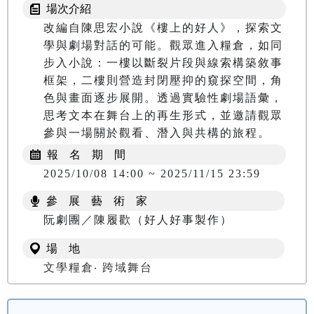
場次介紹
改編自陳思宏小說《樓上的好人》，探索文
學與劇場對話的可能。觀眾進入糧倉，如同
步入小說：一樓以斷裂片段與線索構築敘事
框架，二樓則營造封閉壓抑的窺探空間，角
色與畫面逐步展開。透過實驗性劇場語彙，
思考文本在舞台上的再生形式，並邀請觀眾
報 名 期 間
2025/10/08 14:00 ~ 2025/11/15 23:59
參 展 藝 術 家
阮劇團／陳履歡（好人好事製作）
場 地
文學糧倉‧ 跨域舞台