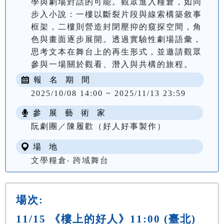
學與劇場對話的可能。觀眾進入糧倉，如同
步入小說：一樓以斷裂片段與線索構築敘事
框架，二樓則營造封閉壓抑的窺探空間，角
色與畫面逐步展開。透過實驗性劇場語彙，
思考文本在舞台上的再生形式，並邀請觀眾
報 名 期 間
2025/10/08 14:00 ~ 2025/11/13 23:59
參 展 藝 術 家
阮劇團／陳履歡（好人好事製作）
場 地
文學糧倉‧ 跨域舞台
場次:
11/15 《樓上的好人》11:00 (臺北)