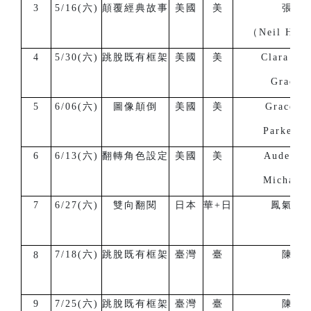
3
5/16(六)
顛覆經典故事
美國
美
張子
（Neil H. 
4
5/30(六)
跳脫既有框架
美國
美
Clara Gr
Grace B
5
6/06(六)
圖像顛倒
美國
美
Grace B
Parker B
6
6/13(六)
翻轉角色設定
美國
美
Auden G
Michael 
7
6/27(六)
雙向翻閱
日本
華+日
鳳氣至
7/18(六)
跳脫既有框架
臺灣
臺
陳正
8
9
7/25(六)
跳脫既有框架
臺灣
臺
陳韋