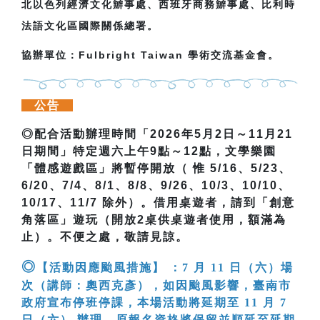
北以色列經濟文化辧事處、西班牙商務辧事處、比利時
法語文化區國際關係總署。
協辦單位：Fulbright Taiwan 學術交流基金會。
公告
◎
配合活動辦理時間「
2026
年
5
月
2
日～
11
月
21
日期間」特定週六上午
9
點～
12
點，文學樂園
「體感遊戲區」將暫停開放（
惟 5/16、5/23
、
6/20
、
7/4
、
8/1
、
8/8
、
9/26
、
10/3
、
10/10
、
10/17
、
11/7
除外）。借用桌遊者，請到「創意
角落區」遊玩（開放
2
桌供桌遊者使用，額滿為
止）。不便之處，敬請見諒。
◎
【活動因應颱風措施】 ：7 月 11 日（六）場
次（講師：奧西克彥），如因颱風影響，臺南市
政府宣布停班停課，本場活動將延期至 11 月 7
日（六） 辦理。原報名資格將保留並順延至延期