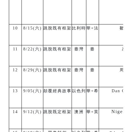
10
8/15(六)
跳脫既有框架
比利時
華+法
鄒宏
11
8/22(六)
跳脫既有框架
臺灣
臺
巫瓦
12
8/29(六)
跳脫既有框架
臺灣
臺
周祐
13
9/05(六)
顛覆經典故事
以色列
華+希
Dan Orlo
Nigel B
14
9/12(六)
跳脫既定框架
澳洲
華+英