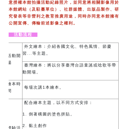
意授權本館拍攝活動紀錄照片，並同意將相關影像用於
本館網站（及駐臺單位）、社群媒體、出版品製作、研
究發表等非營利之教育推廣用途，同時亦同意本館擁有
公開宣傳、傳輸前述影像之權利。
活動流程
外文繪本：
介紹各國文化、特色風情、節慶
習...等主題。
活動開
場
臺灣繪本：
將以分享臺灣台語童謠或唸歌等帶
動開場。
繪本時
每場次講1本繪本。
間
配合繪本主題，以不同方式安排：
1. 倒著構圖的塗色拼貼。
2. 黏土創作
體驗活