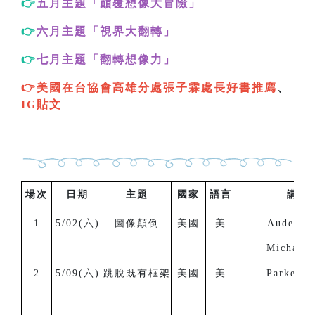
👉
五月主題「巔覆想像大冒險
」
👉
六月主題「視界大翻轉
」
👉
七月主題「翻轉想像力
」
👉美國在台協會高雄分處張子霖處長好書
推廌
、
IG貼文
場次
日期
主題
國家
語言
講 
1
5/02(六)
圖像顛倒
美國
美
Auden G
Michael 
2
5/09(六)
跳脫既有框架
美國
美
Parker B