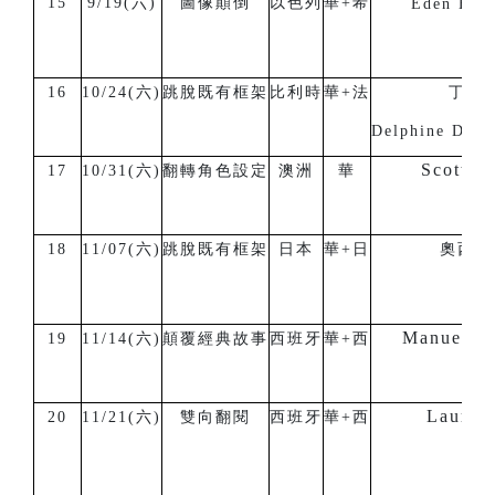
15
9/19(六)
圖像顛倒
以色列
華+希
Eden Hen
16
10/24(六)
跳脫既有框架
比利時
華+法
丁徳
Delphine De 
Scott Wr
17
10/31(六)
翻轉角色設定
澳洲
華
18
11/07(六)
跳脫既有框架
日本
華+日
奧西克
Manuel S
19
11/14(六)
顛覆經典故事
西班牙
華+西
Laura V
20
11/21(六)
雙向翻閱
西班牙
華+西