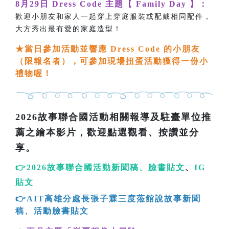
8月29日 Dress Code 主題【 Family Day 】：
歡迎小朋友和家人一起穿上穿庭服裝或配戴相同配件，
大方秀出最有愛的家庭造型！
★
當日參加活動並響應 Dress Code 的小朋友
（限報名者），可參加現場扭蛋活動獲得一份小
禮物喔！
2026故事聯合國活動相關報導及駐臺單位推
薦之繪本影片，歡迎點選觀看、按讚並分
享。
👉
2026故事聯合國活動新聞稿
、
臉書貼文
、
IG
貼文
👉AIT高雄分處長張子霖三度蒞館說故事新聞
稿
、
活動臉書貼文