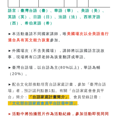
語言：臺灣台語（臺）、華語（華） 、美語（美）、
英語（英）、日語（日）、法語（法）、西班牙語
（西）、希伯來語（希）
►
本活動邀請不同國家講師，唯
美國場次以全美語進行
適合具有英文能力孩童
參加。
►
外國場次（不含美國場），講師將以該國語言說故
事，現場將有口譯老師為孩童翻譯成華語。
►
臺灣台語場，以台語為主(80%以上)，華語為輔
（20%）。
►
配合文化部推動培育台語家庭計畫，參加『臺灣台語
場』者，預計認列點數1點。有關『台語家庭會會員平
台』簡介：
「台語家庭計畫簡介」
、會員登錄註冊：
「文化部台語家庭會員平台註冊申請」
。
►
活動中將拍攝照片作為活動紀錄，參加活動即視同同