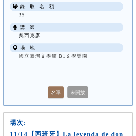
錄 取 名 額
35
講 師
奧西克彥
場 地
國立臺灣文學館 B1文學樂園
場次:
11/14【西班牙】La leyenda de don