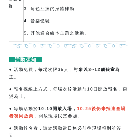
動
3. 角色互換的身體律動
4 .音樂體驗
5.
其他適合繪本主題之活動。
活動須知
♦ 活動免費，每場次限35人，對
象以3~12歲孩童
為
主。
♦ 報名採線上方式，每場次於活動前10日開放報名，額
滿為止。
♦ 每場活動於
10:10開放入場，
10:25後仍未抵達會場
者視同放棄
，開放現場民眾參加。
♦ 活動報名者，請於活動當日務必前往現場報到並簽
到。