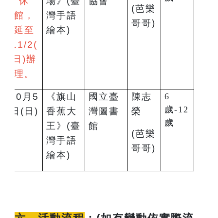
休
場》(臺
協會
(
芭樂
館，
灣手語
哥哥)
延至
繪本)
11/2(
日)辦
理。
10
月5
《旗山
國立臺
陳志
6
歲-12
日(日)
香蕉大
灣圖書
榮
歲
王》(臺
館
(
芭樂
灣手語
哥哥)
繪本)