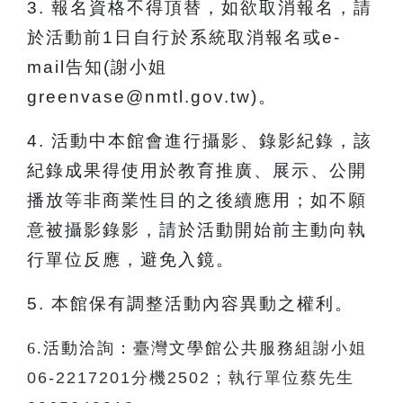
3.
報名資格不得頂替，如欲取消報名，請
於活動前1日自行於系統取消報
名或e-
mail告知(謝小姐
greenvase@nmtl.gov.tw)。
4.
活動中本館會進行攝影、錄影紀錄，該
紀錄成果得使用於教育推廣、展示、公開
播放等非商業性目的之後續應用；如不願
意被攝影錄影，
請於活動開始前主動向執
行單位反應，避免入鏡。
5.
本館保有調整活動內容異動之權利
。
6.
活動洽詢：臺灣文學館公共服務組
謝小姐
06-2217201
分機2502
；
執行單位蔡先生