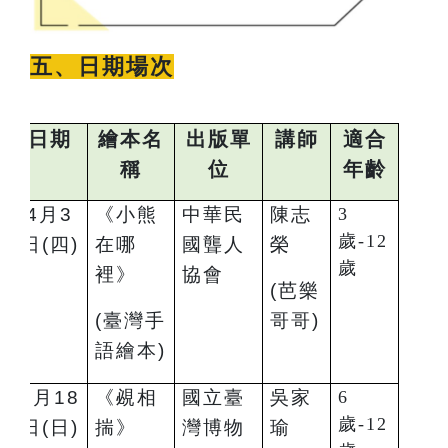
五、日期場次
日期
繪本名
出版單
講師
適合
稱
位
年齡
4
月3
《小熊
中華民
陳志
3
歲-12
日(四)
在哪
國聾人
榮
歲
裡》
協會
(
芭樂
(
臺灣手
哥哥)
語繪本)
5
月18
《覕相
國立臺
吳家
6
歲-12
日(日)
揣》
灣博物
瑜