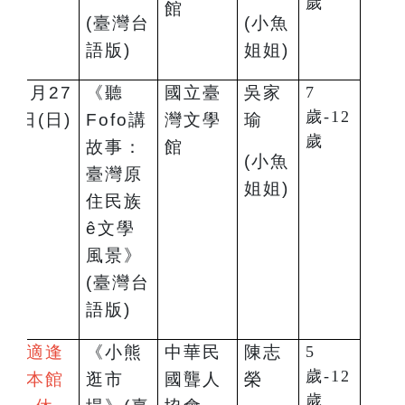
歲
館
(
臺灣台
(
小魚
語版)
姐姐)
7
月27
《聽
國立臺
吳家
7
歲-12
日(日)
Fofo講
灣文學
瑜
歲
故事：
館
(
小魚
臺灣原
姐姐)
住民族
ê文學
風景》
(臺灣台
語版)
適逢
《小熊
中華民
陳志
5
歲-12
本館
逛市
國聾人
榮
歲