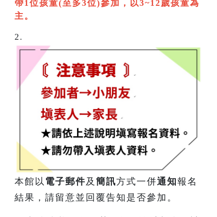
帶1位孩童(至多3位)參加，以3~12歲孩童為
主。
2.
本館以
電子郵件
及
簡訊
方式一併
通知
報名
結果，請留意並回覆告知是否參加。