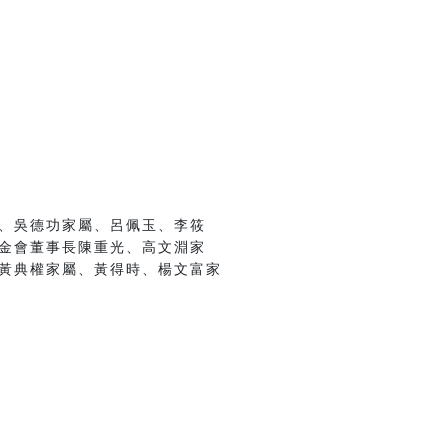
、吳德功家屬、呂佩玉、李筱
金會董事長陳重光、高文淵家
黃典權家屬、黃得時、楊文富家