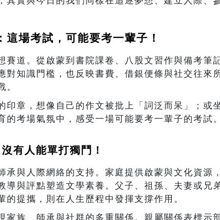
，其實與今日的我們同樣在追逐夢想、建立人際、
：這場考試，可能要考一輩子！
想賽道。從啟蒙到書院課卷、八股文習作與備考筆
應對知識門檻，也反映書費、借銀便條與社交往來
戰。
的印章，想像自己的作文被批上「詞泛而呆」；或
育的考場氣氛中，感受一場可能要考一輩子的考試
：沒有人能單打獨鬥！
師承與人際網絡的支持。家庭提供啟蒙與文化資源
教導與評點塑造文學素養。父子、祖孫、夫妻或兄
輩的提攜，則在人生歷程中發揮支撐作用。
現家族、師承與社群的多重關係。親屬關係表標示