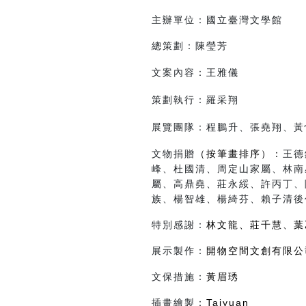
主辦單位：國立臺灣文學館
總策劃：陳瑩芳
文案內容：王雅儀
策劃執行：羅采翔
展覽團隊：程鵬升、張堯翔、黃
文物捐贈
（按筆畫排序）
：
王德
峰、杜國清、周定山家屬、林南
屬、高鼎堯、莊永綏、許丙丁、
族、楊智雄、楊綺芬、賴子清後
特別感謝：
林文龍、莊千慧、葉
展示製作：
開物空間文創有限公
文保措施：
黃眉琇
插畫繪製：
Taiyuan