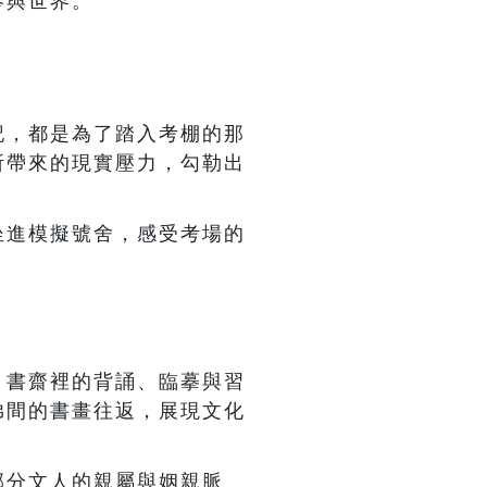
參與世界。
記，都是為了踏入考棚的那
所帶來的現實壓力，勾勒出
坐進模擬號舍，感受考場的
。
，書齋裡的背誦、臨摹與習
弟間的書畫往返，展現文化
部分文人的親屬與姻親脈