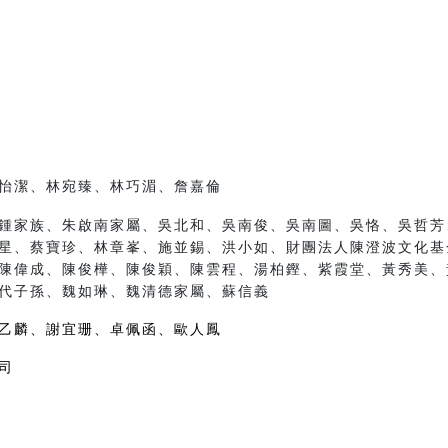
怡潔、林宛臻、林巧湄、詹嘉倫
鍾家族、朱啟南家屬、吳北和、吳南俊、吳南圖、吳恪、吳哲芳
星、蔡寶珍、林章峯、施並錫、洪小如、財團法人陳澄波文化基
陳偉成、陳俊樺、陳俊穎、陳雲程、湯柏鏗、紫霞堂、黃秀美、
代子孫、魏如琳、魏清德家屬、蘇信義
乙麟、謝宜珊、卓佩函、歐人鳳
司