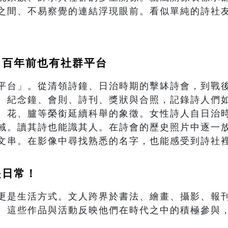
之間、不易察覺的連結浮現眼前。看似單純的詩社
：百年前也有社群平台
平台」。從清領詩鐘、日治時期的擊缽詩會，到戰
。紀念鐘、會則、詩刊、獎狀與合照，記錄詩人們
、花、臚等榮銜延續科舉的象徵。女性詩人自日治
域。讀其詩也能識其人。在詩會的歷史照片中逐一
文串。在影像中尋找熟悉的名字，也能感受到詩社
是日常！
更是生活方式。文人跨界於書法、繪畫、攝影、報
。這些作品與活動反映他們在時代之中的積極參與