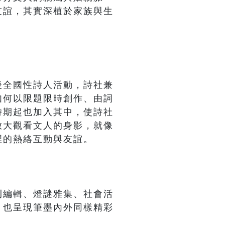
友誼，其實深植於家族與生
後全國性詩人活動，詩社兼
如何以限題限時創作、由詞
時期起也加入其中，使詩社
放大觀看文人的身影，就像
裡的熱絡互動與友誼。
刊編輯、燈謎雅集、社會活
，也呈現筆墨內外同樣精彩