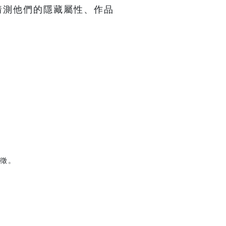
猜測他們的隱藏屬性、作品
。
徵。