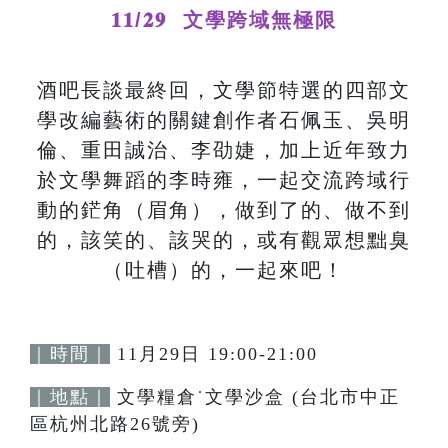
𝟏𝟏/𝟐𝟗 文學跨域無極限
酒吧長談最終回，文學節特選的四部文
學改編藝術的關鍵創作者石佩玉、吳明
倫、重田誠治、李劭婕，加上近年致力
於文學舞蹈的李時雍，一起交流跨域行
動的鋩角（眉角），做到了的、做不到
的，該笑的、該哭的，或有觀眾想黜臭
（吐槽）的，一起來吧！
｜時間｜
11月29日 19:00-21:00
｜地點｜
文學糧倉˙文學沙盒 (台北市中正
區杭州北路26號旁)