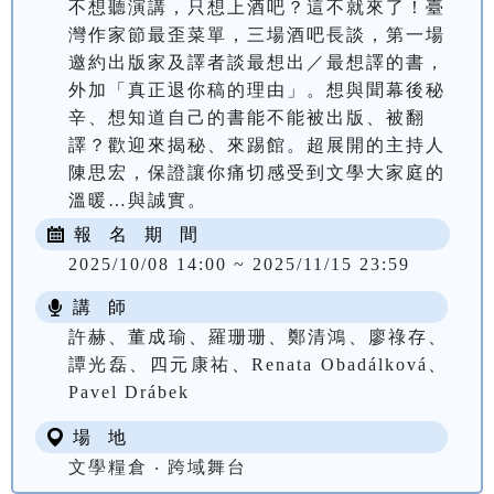
不想聽演講，只想上酒吧？這不就來了！臺
灣作家節最歪菜單，三場酒吧長談，第一場
邀約出版家及譯者談最想出／最想譯的書，
外加「真正退你稿的理由」。想與聞幕後秘
辛、想知道自己的書能不能被出版、被翻
譯？歡迎來揭秘、來踢館。超展開的主持人
陳思宏，保證讓你痛切感受到文學大家庭的
溫暖…與誠實。
報 名 期 間
2025/10/08 14:00 ~ 2025/11/15 23:59
講 師
許赫、董成瑜、羅珊珊、鄭清鴻、廖祿存、
譚光磊、四元康祐、Renata Obadálková、
Pavel Drábek
場 地
文學糧倉 ‧ 跨域舞台