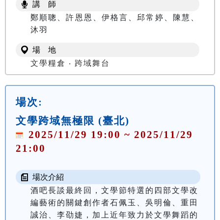
講 師
鄭順聰、許恩恩、伊格言、邱常婷、陳慧、
沐羽
場 地
文學糧倉 ‧ 跨域舞台
場次:
文學跨域無極限 (臺北)
2025/11/29 19:00 ~ 2025/11/29
21:00
場次介紹
酒吧長談最終回，文學節特選的四部文學改
編藝術的關鍵創作者石佩玉、吳明倫、重田
誠治、李劭婕，加上近年致力於文學舞蹈的