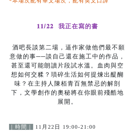
*本場次配有華文場次，配有英文口譯
𝟏𝟏/𝟐𝟐 我正在寫的書
酒吧長談第二場，逼作家做他們最不願
意做的事──談自己還在施工中的作品，
甚至還可能朗讀片段試水溫。血肉與空
想如何交糅？瑣碎生活如何提煉出醍醐
味？在主持人陳栢青百無禁忌的解剖
下，文學創作的奧秘將在你眼前殘酷地
展開。
｜時間｜
11月22日 19:00-21:00