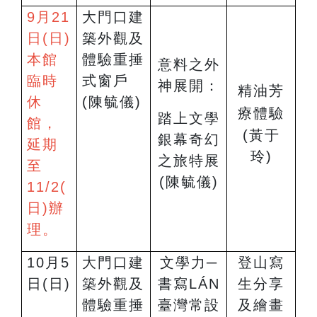
9
月21
大門口建
日(日)
築外觀及
本館
體驗重捶
意料之外
臨時
式窗戶
神展開：
精油芳
休
(陳毓儀)
療體驗
踏上文學
館，
(
黃于
銀幕奇幻
延期
玲)
之旅特展
至
(陳毓儀)
11/2(
日)辦
理。
10
月5
大門口建
文學力─
登山寫
日(日)
築外觀及
書寫LÁN
生分享
體驗重捶
臺灣常設
及繪畫