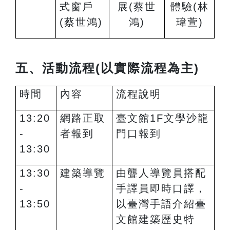
式窗戶
展
(
蔡世
體驗(
林
(蔡世鴻)
鴻)
瑋萱)
五、活動流程(以實際流程為主)
時間
內容
流程說明
13:20
網路正取
臺文館1F文學沙龍
-
者報到
門口報到
13:30
13:30
建築導覽
由聾人導覽員搭配
-
手譯員即時口譯，
13:50
以臺灣手語介紹臺
文館建築歷史特