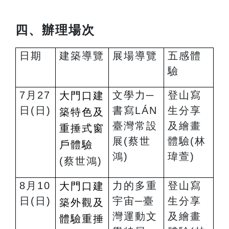
四、辦理場次
日期
建築導覽
展場導覽
五感體
驗
7
月27
文學力─
登山寫
大門口建
日(日)
書寫LÁN
生分享
築特色及
臺灣常設
及繪畫
重捶式窗
展
(
蔡世
體驗
(
林
戶體驗
鴻)
瑋萱)
(
蔡世鴻)
8
月10
力的多重
登山寫
大門口建
日(日)
宇宙─臺
生分享
築外觀及
灣運動文
及繪畫
體驗重捶