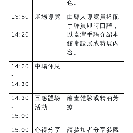
色。
13:50
展場導覽
由聾人導覽員搭配
-
手譯員即時口譯，
14:20
以臺灣手語介紹本
館常設展或特展內
容。
14:20
中場休息
-
14:30
14:30
五感體驗
繪畫體驗或精油芳
-
活動
療
15:00
15:00
心得分享
請參加者分享參觀