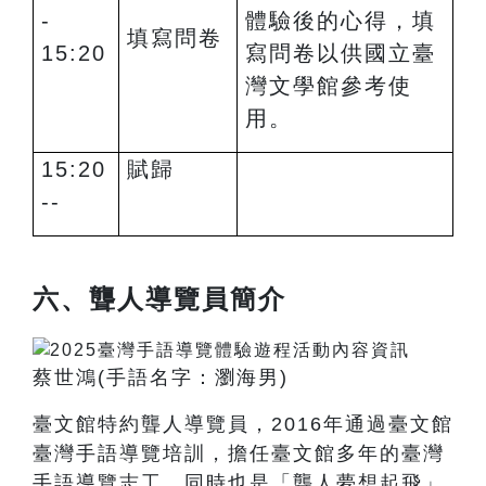
-
體驗後的心得，填
填寫問卷
15:20
寫問卷以供國立臺
灣文學館參考使
用。
15:20
賦歸
--
六、聾人導覽員簡介
蔡世鴻
(
手語名字：瀏海男
)
臺文館特約聾人導覽員，2016年通過臺文館
臺灣手語導覽培訓，擔任臺文館多年的臺灣
手語導覽志工，同時也是「聾人夢想起飛」