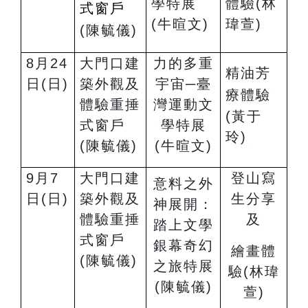
學特展
體驗
(
林
式窗戶
(
牛暄文)
瑋萱)
(
陳毓儀)
8
月24
大門口建
力的多重
精油芳
日(日)
築外觀及
宇宙─臺
療體驗
體驗重捶
灣運動文
(
黃于
式窗戶
學特展
玲)
(陳毓儀)
(
牛暄文)
9
月7
大門口建
登山寫
意料之外
日(日)
築外觀及
生分享
神展開：
體驗重捶
及
踏上文學
式窗戶
銀幕奇幻
繪畫體
(陳毓儀)
之旅特展
驗
(
林瑋
(陳毓儀)
萱)