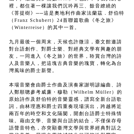
裡，都住著一棵讓我們沉吟再三、餘音繚繞的
《菩提樹》──這是奧地利作曲家法蘭茲．舒伯特
（Franz Schubert）24首聯篇歌曲《冬之旅》
（Winterreise）的其中一首。
九月最後一個周末，天候也許微涼，臺文館邀請
對台語創作、對爵士樂、對經典文學有興趣的朋
友，一同進入《冬之旅》的世界，聆賞台灣的詩
人及音樂人，把這塊古典音樂的瑰寶，轉化為台
灣風味的爵士新聲。
本場音樂會由爵士作曲及演奏家謝明諺編曲、詩
人鄭順聰參考威廉・穆勒（Wilhelm Müller）的
原始詩作及舒伯特的音樂靈感，譜寫全新台語歌
詞，由林理惠和爵士四重奏現場演出，跨越將近
兩百年的時空和文化隔閡，開創台語爵士特殊情
味。藉由文學、音樂與台語的結合，不僅保存母
語聲音特色，亦突顯臺灣文學與世界經典對話之