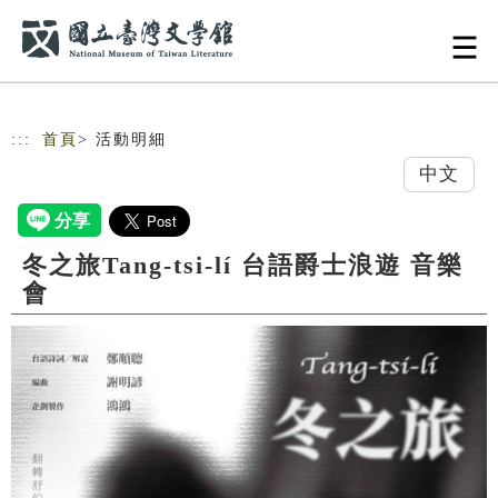
跳到主要內容
網站導覽
:::
首頁
> 活動明細
中文
冬之旅Tang-tsi-lí 台語爵士浪遊 音樂
會