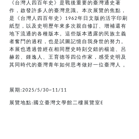
《台灣人四百年史》是戰後重要的臺灣通史著
作，啟發許多人的臺灣意識。本次展覽的焦點，
是《台灣人四百年史》
年日文版的活字印刷
1962
紙型，以及史明歷年來多次親自修訂、增補還有
地下流通的各種版本。這些版本透露的民族主義
者奮鬥的過程，也是試圖記憶自我身世的努力。
本展也透過曾經在相同歷史時刻交錯的楊逵、呂
赫若、鍾逸人、王育德等四位作家，感受史明及
其同時代的臺灣青年如何思考做好一位臺灣人
。
展期
:2025/5/30~11/11
展覽地點
國立臺灣文學館二樓展覽室
:
E