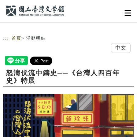
跳到主要內容
網站導覽
:::
首頁
> 活動明細
中文
怒濤伏流中鑄史──《台灣人四百年
史》特展