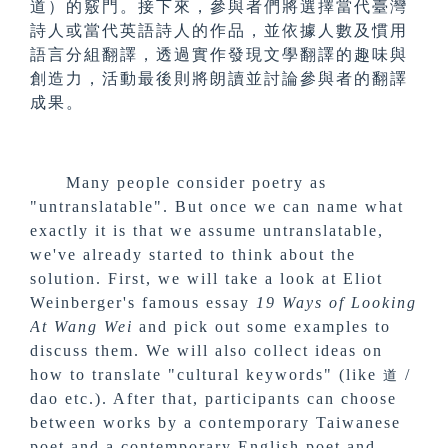
道）的竅門。接下來，參與者們將選擇當代臺灣
詩人或當代英語詩人的作品，並依據人數及慣用
語言分組翻譯，透過實作發現文學翻譯的趣味與
創造力，活動最後則將朗讀並討論參與者的翻譯
成果。
Many people consider poetry as
"untranslatable". But once we can name what
exactly it is that we assume untranslatable,
we've already started to think about the
solution. First, we will take a look at Eliot
Weinberger's famous essay
19 Ways of Looking
At Wang Wei
and pick out some examples to
discuss them. We will also collect ideas on
how to translate "cultural keywords" (like
/
道
dao etc.). After that, participants can choose
between works by a contemporary Taiwanese
poet and a contemporary English poet and