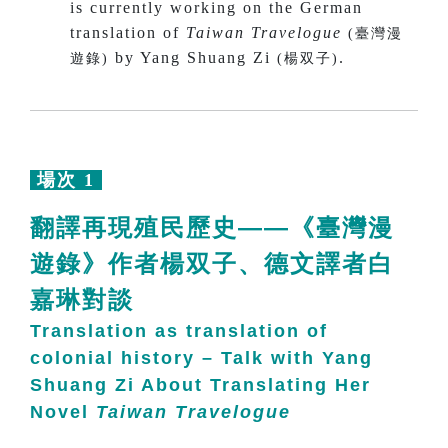
is currently working on the German
translation of
Taiwan Travelogue
(臺灣漫
by Yang Shuang Zi
.
遊錄)
(楊双子)
場次 1
翻譯再現殖民歷史——《臺灣漫
遊錄》作者楊双子、德文譯者白
嘉琳對談
Translation as translation of
colonial history – Talk with Yang
Shuang Zi About Translating Her
Novel
Taiwan Travelogue