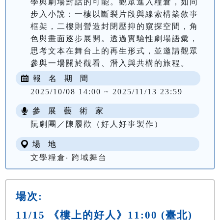
學與劇場對話的可能。觀眾進入糧倉，如同
步入小說：一樓以斷裂片段與線索構築敘事
框架，二樓則營造封閉壓抑的窺探空間，角
色與畫面逐步展開。透過實驗性劇場語彙，
思考文本在舞台上的再生形式，並邀請觀眾
報 名 期 間
2025/10/08 14:00 ~ 2025/11/13 23:59
參 展 藝 術 家
阮劇團／陳履歡（好人好事製作）
場 地
文學糧倉‧ 跨域舞台
場次:
11/15 《樓上的好人》11:00 (臺北)