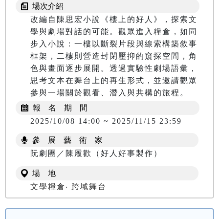
場次介紹
改編自陳思宏小說《樓上的好人》，探索文
學與劇場對話的可能。觀眾進入糧倉，如同
步入小說：一樓以斷裂片段與線索構築敘事
框架，二樓則營造封閉壓抑的窺探空間，角
色與畫面逐步展開。透過實驗性劇場語彙，
思考文本在舞台上的再生形式，並邀請觀眾
報 名 期 間
2025/10/08 14:00 ~ 2025/11/15 23:59
參 展 藝 術 家
阮劇團／陳履歡（好人好事製作）
場 地
文學糧倉‧ 跨域舞台