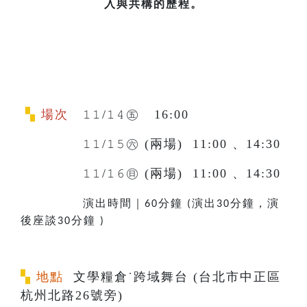
入與共構的歷程。
▚
場次
𝟷𝟷/𝟷𝟺㊄ 16:00
𝟷𝟷/𝟷𝟻㊅
(兩場) 11:00 、14:30
𝟷𝟷/𝟷𝟼㊐
(兩場) 11:00 、14:30
演出時間｜
分鐘
演出
分鐘，演
60
(
30
後座談
分鐘
30
)
▚
地點
文學糧倉˙跨域舞台 (台北市中正區
杭州北路26號旁)