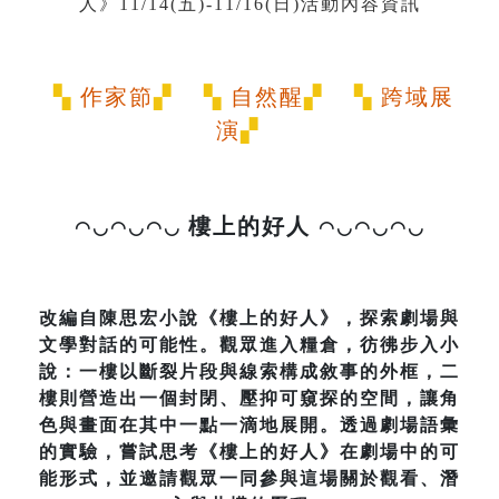
▚
作家節
▞ ▚
自然醒
▞ ▚
跨域展
演
▞
樓上的好人
◠◡◠◡◠◡
◠◡◠◡◠◡
改編自陳思宏小說《樓上的好人》，探索劇場與
文學對話的可能性。觀眾進入糧倉，彷彿步入小
說：一樓以斷裂片段與線索構成敘事的外框，二
樓則營造出一個封閉、壓抑可窺探的空間，讓角
色與畫面在其中一點一滴地展開。透過劇場語彙
的實驗，嘗試思考《樓上的好人》在劇場中的可
能形式，並邀請觀眾一同參與這場關於觀看、潛