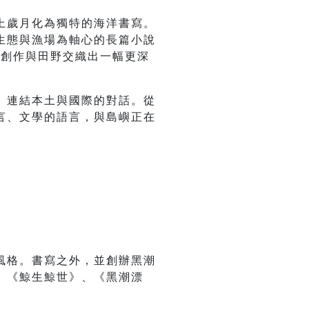
上歲月化為獨特的海洋書寫。
生態與漁場為軸心的長篇小說
的創作與田野交織出一幅更深
、連結本土與國際的對話。從
言、文學的語言，與島嶼正在
風格。書寫之外，並創辦黑潮
、《鯨生鯨世》、《黑潮漂