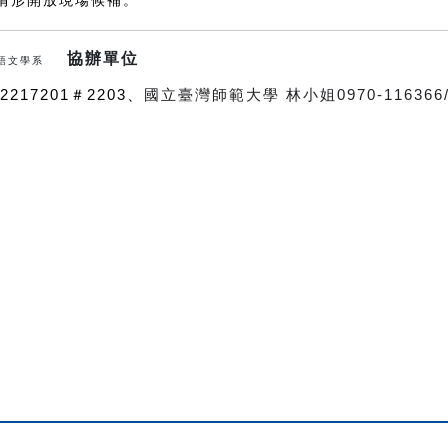
情形開放現場候補。
協辦單位
語文學系
217201＃2203、
國立臺灣師範大學 林小姐0970-116366