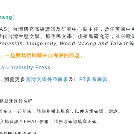
hang）
AS）台灣研究高級講師及研究中心副主任，曾任英國中央
當代台灣生態文學、原住民文學、後殖民研究等，並任歐洲
stronesian: Indigeneity, World-Making and Taiwan
後，一起與我們聆聽來自海潮的訊息。
a University Press
，瀏覽更多
臺灣文學外譯圖書
及
LiFT書系圖書
。
動就速速報名吧！
若多人一起前來，請個別報名填寫，以便入場確認，謝謝。
場資訊至EMAIL信箱，請務必確認填寫正確。