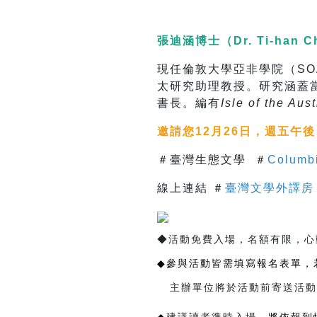
張迪涵博士（Dr. Ti-han C
現任倫敦大學亞非學院（SO
太研究助理教授。研究涵蓋
書長。編有
Isle of the Au
邀請您12月26日，週五午
＃臺灣生態文學 ＃
Columbi
線上連結 ＃
臺灣文學外譯房
​◆
活動免費入場，
名額有限，心
◆
參與活動皆需填寫報名表單，
主辦單位將於活動前寄送活動入