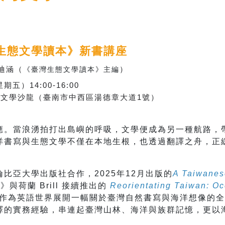
生態文學讀本
》
新書講座
迪涵（
）
《臺灣生態文學讀本》主編
星期五）
14:00-16:00
 文學沙龍
（臺南市中西區湯德章大道
1
號）
應。當浪湧拍打出島嶼的呼吸，文學便成為另一種航路，
洋書寫與生態文學不僅在本地生根，也透過翻譯之舟，正
比亞大學出版社合作，2025年12月出版的
A Taiwanese
與荷蘭 Brill 接續推出的
Reorientating Taiwan: Oc
作為英語世界展開一幅關於臺灣自然書寫與海洋想像的全
譯的實務經驗，串連起臺灣山林、海洋與族群記憶，更以