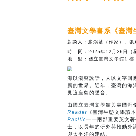
臺灣文學書系《
臺灣
對談人：廖鴻基（作家）、張
時 間：
2025
年
12
月
26
日
（
地 點：國立臺灣文學館
1
樓
海以潮聲說話，人以文字回
廣的世界。近年，臺灣的海
見這座島的聲音。
由國立臺灣文學館與美國哥倫
Reader
《臺灣生態文學讀本》
Pacific
——兩部重要英文著
士，以長年的研究與推動外
與太平洋的連結。