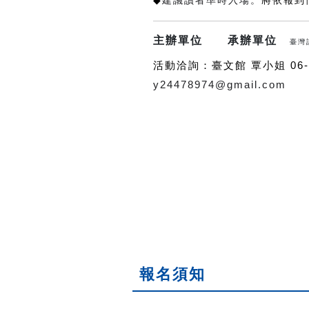
◆
建議讀者準時入場。
將依報到
主辦單位
承辦單位
臺灣
活動洽詢：臺文館 覃小姐 06-2
y24478974@gmail.com
報名須知