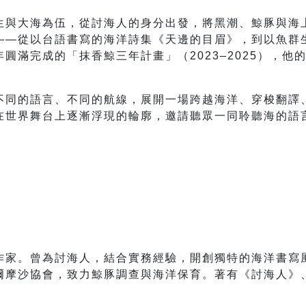
生與大海為伍，從討海人的身分出發，將黑潮、鯨豚與海
——從以台語書寫的海洋詩集《天邊的目眉》，到以魚群
圓滿完成的「抹香鯨三年計畫」（2023–2025），他
不同的語言、不同的航線，展開一場跨越海洋、穿梭翻譯
在世界舞台上逐漸浮現的輪廓，邀請聽眾一同聆聽海的語
作家。曾為討海人，結合實務經驗，開創獨特的海洋書寫
爾摩沙協會，致力鯨豚調查與海洋保育。著有《討海人》