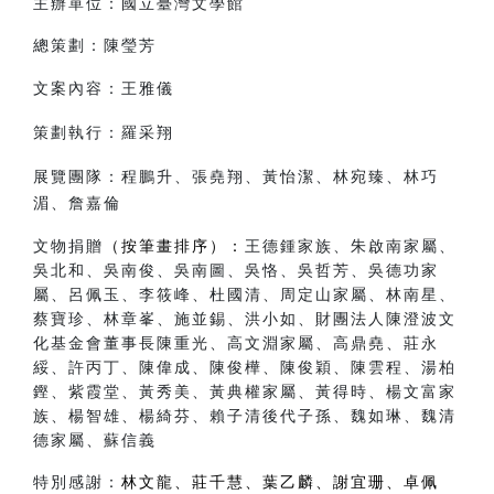
主辦單位：國立臺灣文學館
總策劃：陳瑩芳
文案內容：王雅儀
策劃執行：羅采翔
展覽團隊：程鵬升、張堯翔、黃怡潔、林宛臻、林巧
湄、詹嘉倫
文物捐贈
（按筆畫排序）
：
王德鍾家族、朱啟南家屬、
吳北和、吳南俊、吳南圖、吳恪、吳哲芳、吳德功家
屬、呂佩玉、李筱峰、杜國清、周定山家屬、林南星、
蔡寶珍、林章峯、施並錫、洪小如、財團法人陳澄波文
化基金會董事長陳重光、高文淵家屬、高鼎堯、莊永
綏、許丙丁、陳偉成、陳俊樺、陳俊穎、陳雲程、湯柏
鏗、紫霞堂、黃秀美、黃典權家屬、黃得時、楊文富家
族、楊智雄、楊綺芬、賴子清後代子孫、魏如琳、魏清
德家屬、蘇信義
特別感謝：
林文龍、莊千慧、葉乙麟、謝宜珊、卓佩