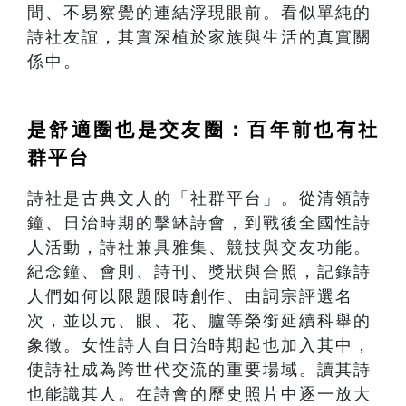
間、不易察覺的連結浮現眼前。看似單純的
詩社友誼，其實深植於家族與生活的真實關
係中。
是舒適圈也是交友圈：百年前也有社
群平台
詩社是古典文人的「社群平台」。從清領詩
鐘、日治時期的擊缽詩會，到戰後全國性詩
人活動，詩社兼具雅集、競技與交友功能。
紀念鐘、會則、詩刊、獎狀與合照，記錄詩
人們如何以限題限時創作、由詞宗評選名
次，並以元、眼、花、臚等榮銜延續科舉的
象徵。女性詩人自日治時期起也加入其中，
使詩社成為跨世代交流的重要場域。讀其詩
也能識其人。在詩會的歷史照片中逐一放大