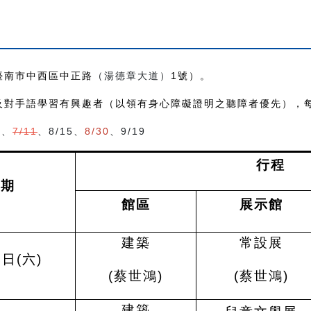
臺南市中西區中正路
（湯德章大道）
1
號）。
及對手語學習有興趣者（以領有身心障礙證明之聽障者優先），
3
、
7/11
、
8/15
、
8/30
、
9/19
行程
日期
館區
展示館
建築
常設展
4日(六)
(
蔡世鴻)
(
蔡世鴻)
建築