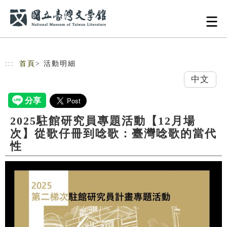
跳到主要內容
網站導覽
:::
首頁
> 活動明細
中文
2025駐館研究員專題活動【12月場
次】從歌仔冊到唸歌：臺灣唸歌的當代
性