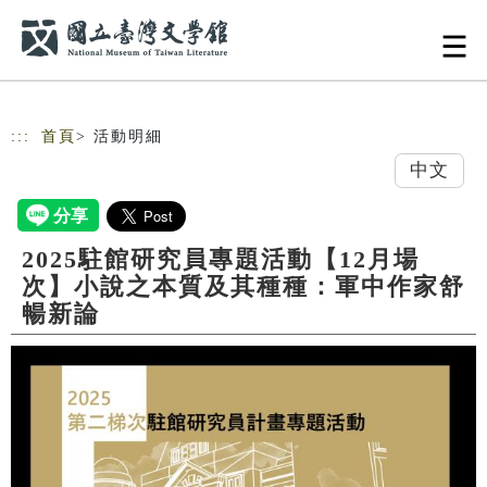
跳到主要內容
網站導覽
:::
首頁
> 活動明細
中文
2025駐館研究員專題活動【12月場
次】小說之本質及其種種：軍中作家舒
暢新論