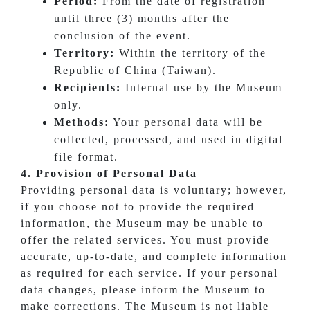
Period:
From the date of registration
until three (3) months after the
conclusion of the event.
Territory:
Within the territory of the
Republic of China (Taiwan).
Recipients:
Internal use by the Museum
only.
Methods:
Your personal data will be
collected, processed, and used in digital
file format.
4. Provision of Personal Data
Providing personal data is voluntary; however,
if you choose not to provide the required
information, the Museum may be unable to
offer the related services. You must provide
accurate, up-to-date, and complete information
as required for each service. If your personal
data changes, please inform the Museum to
make corrections. The Museum is not liable