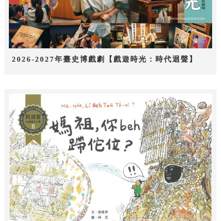
2026-2027年臺史博戲劇【戲遊時光：時代迴聲】