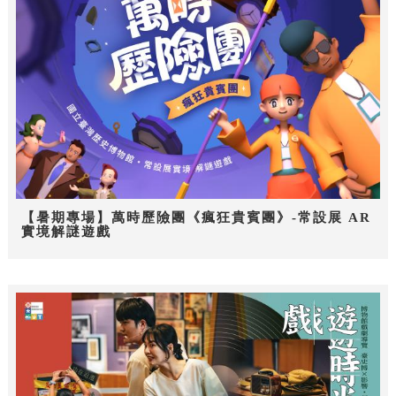
【暑期專場】萬時歷險團《瘋狂貴賓團》-常設展 AR
實境解謎遊戲