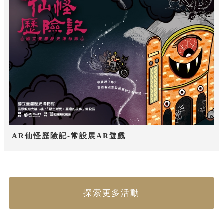
AR仙怪歷險記-常設展AR遊戲
探索更多活動