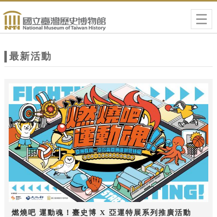
跳到主要內容
網站導覽
Togg
navig
網
站
最新活動
主
題
燃燒吧 運動魂！臺史博 X 亞運特展系列推廣活動