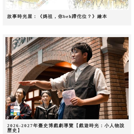
故事時光屋：《媽祖，你beh蹛佗位？》繪本
2026-2027年臺史博戲劇導覽【戲遊時光：小人物說
歷史】