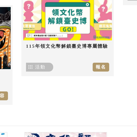
115年領文化幣解鎖臺史博專屬體驗
活動
報名
容