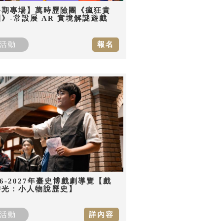
暑期專場】萬時歷險團《瘋狂貴
》-常設展 AR 實境解謎遊戲
活動
報名
26-2027年臺史博戲劇導覽【戲
時光：小人物說歷史】
活動
詳內容