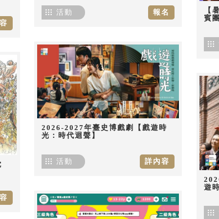
【
活動
報名
賓團
容
2026-2027年臺史博戲劇【戲遊時
光：時代迴聲】
活動
詳內容
佗
20
遊
容