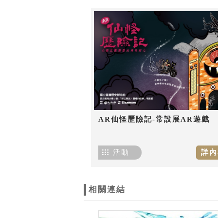
AR仙怪歷險記-常設展AR遊戲
活動
詳內
相關連結