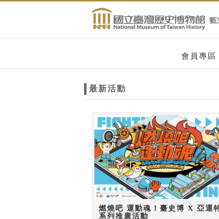
跳到主要內容
網站導覽
網
會員專區
站
最新活動
主
題
燃燒吧 運動魂！臺史博 X 亞運
系列推廣活動