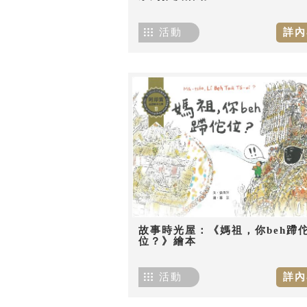
活動
詳內
故事時光屋：《媽祖，你beh蹛
位？》繪本
活動
詳內