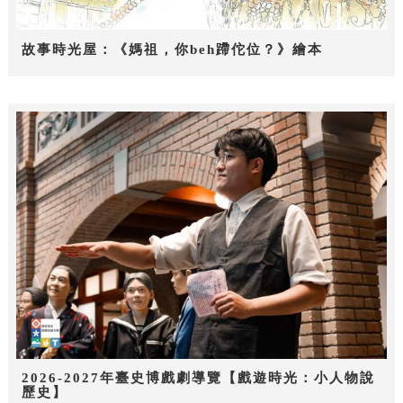
故事時光屋：《媽祖，你beh蹛佗位？》繪本
2026-2027年臺史博戲劇導覽【戲遊時光：小人物說
歷史】