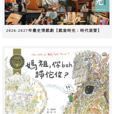
2026-2027年臺史博戲劇【戲遊時光：時代迴聲】