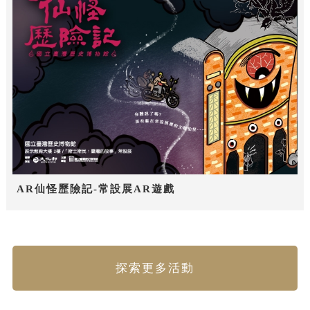
AR仙怪歷險記-常設展AR遊戲
探索更多活動