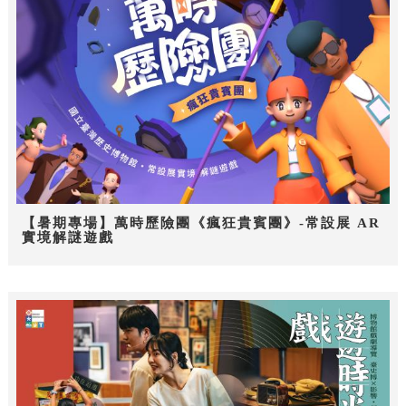
【暑期專場】萬時歷險團《瘋狂貴賓團》-常設展 AR
實境解謎遊戲