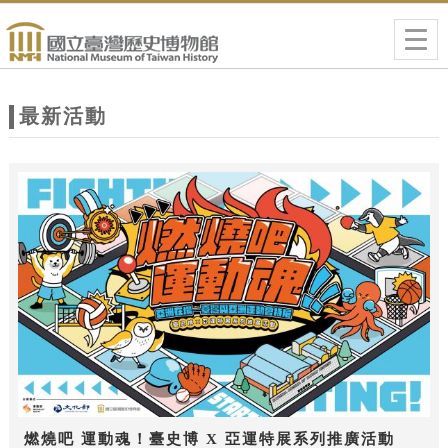
跳到主要內容
網站導覽
Togg
navig
網
站
最新活動
主
題
燃燒吧 運動魂！臺史博 X 亞運特展系列推廣活動