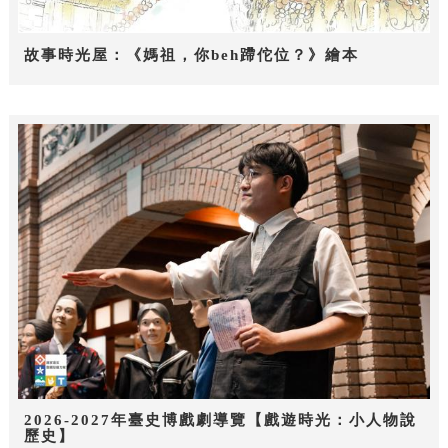
故事時光屋：《媽祖，你beh蹛佗位？》繪本
2026-2027年臺史博戲劇導覽【戲遊時光：小人物說
歷史】