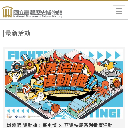
跳到主要內容
網站導覽
Togg
navig
網
站
最新活動
主
題
燃燒吧 運動魂！臺史博 X 亞運特展系列推廣活動