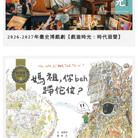
2026-2027年臺史博戲劇【戲遊時光：時代迴聲】