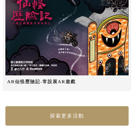
AR仙怪歷險記-常設展AR遊戲
探索更多活動