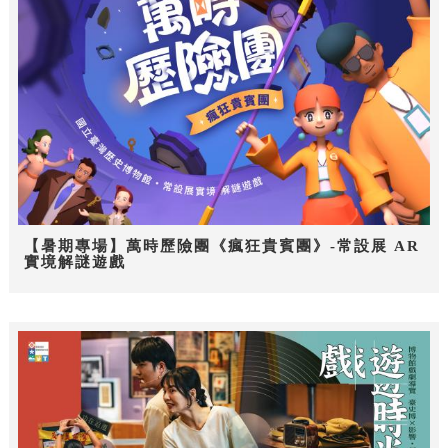
【暑期專場】萬時歷險團《瘋狂貴賓團》-常設展 AR
實境解謎遊戲