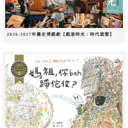
2026-2027年臺史博戲劇【戲遊時光：時代迴聲】