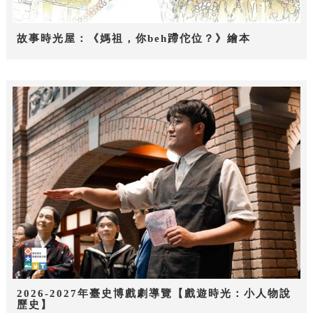
故事時光屋：《媽祖，你beh蹛佗位？》繪本
2026-2027年臺史博戲劇導覽【戲遊時光：小人物說
歷史】