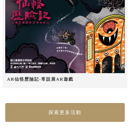
AR仙怪歷險記-常設展AR遊戲
探索更多活動