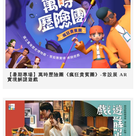
【暑期專場】萬時歷險團《瘋狂貴賓團》-常設展 AR
實境解謎遊戲