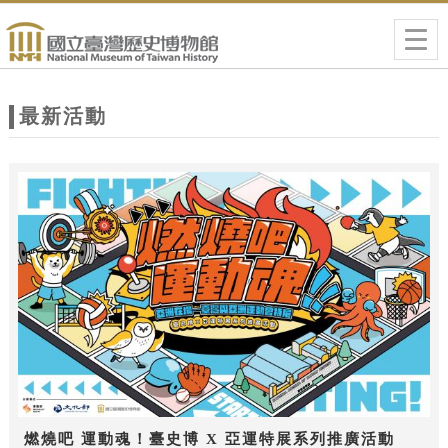
跳到主要內容
網站導覽
Togg
navig
網
站
最新活動
主
題
燃燒吧 運動魂！臺史博 X 亞運特展系列推廣活動