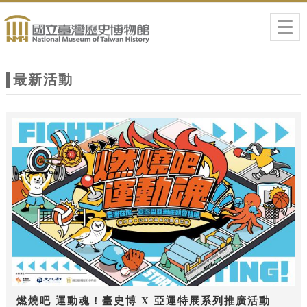
跳到主要內容
網站導覽
Togg
navig
網
站
最新活動
主
題
燃燒吧 運動魂！臺史博 X 亞運特展系列推廣活動