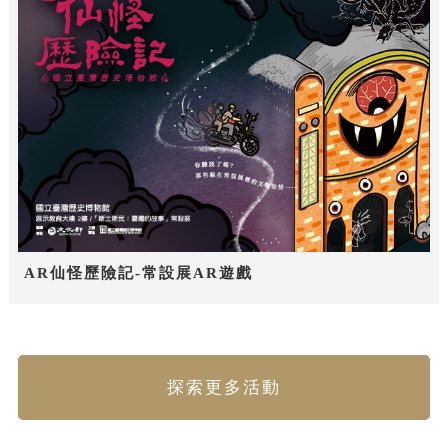
AR仙怪歷險記-常設展AR遊戲
探索更多活動