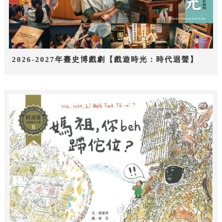
2026-2027年臺史博戲劇【戲遊時光：時代迴聲】