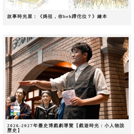
故事時光屋：《媽祖，你beh蹛佗位？》繪本
2026-2027年臺史博戲劇導覽【戲遊時光：小人物說
歷史】