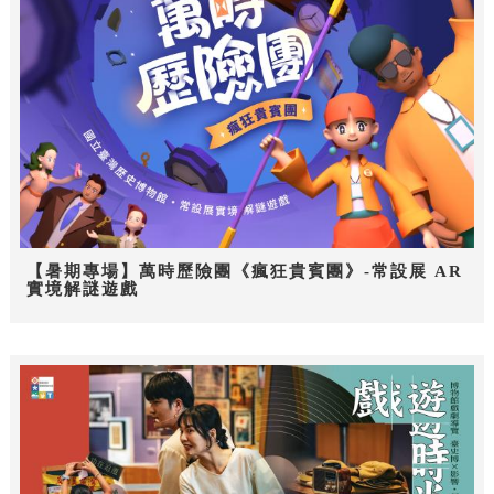
【暑期專場】萬時歷險團《瘋狂貴賓團》-常設展 AR
實境解謎遊戲