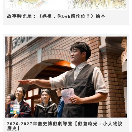
故事時光屋：《媽祖，你beh蹛佗位？》繪本
2026-2027年臺史博戲劇導覽【戲遊時光：小人物說
歷史】