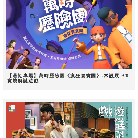
【暑期專場】萬時歷險團《瘋狂貴賓團》-常設展 AR
實境解謎遊戲