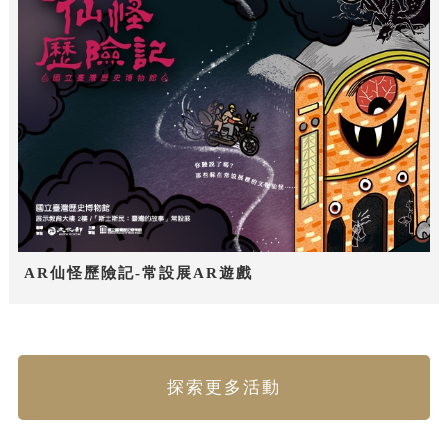
AR仙怪歷險記-常設展AR遊戲
探索更多活動