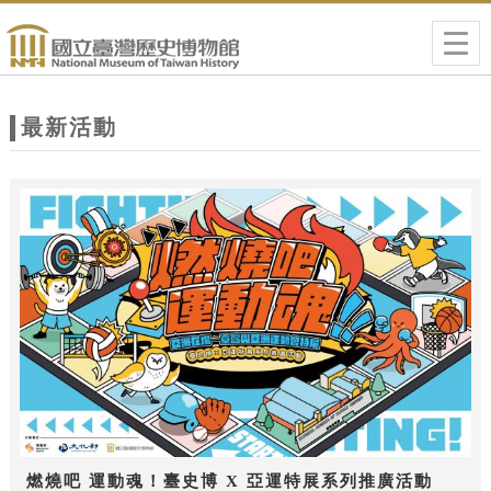
跳到主要內容
網站導覽
Togg
navig
網
站
最新活動
主
題
燃燒吧 運動魂！臺史博 X 亞運特展系列推廣活動