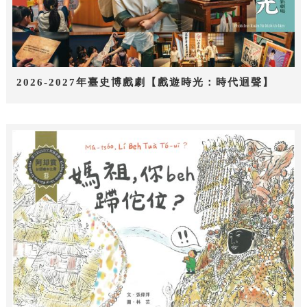
2026-2027年臺史博戲劇【戲遊時光：時代迴聲】