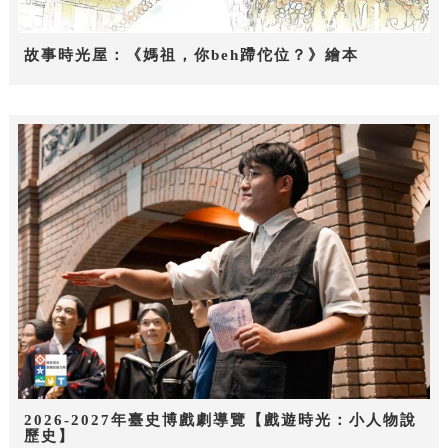
故事時光屋：《媽祖，你beh蹛佗位？》繪本
2026-2027年臺史博戲劇導覽【戲遊時光：小人物說
歷史】