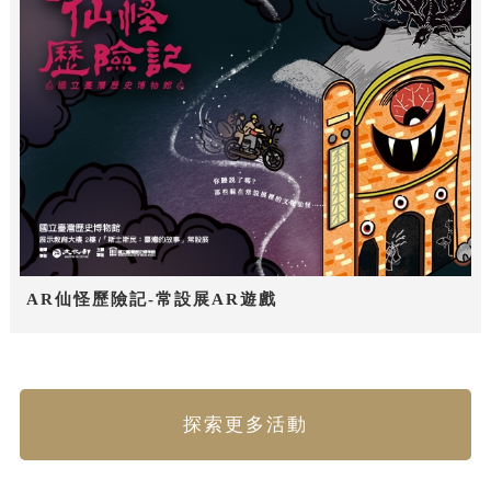
AR仙怪歷險記-常設展AR遊戲
探索更多活動