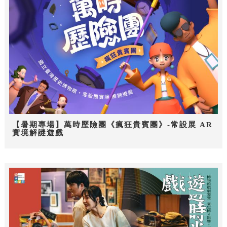
【暑期專場】萬時歷險團《瘋狂貴賓團》-常設展 AR
實境解謎遊戲