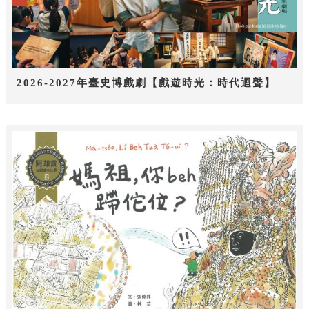
2026-2027年臺史博戲劇【戲遊時光：時代迴聲】