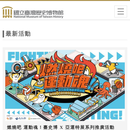
跳到主要內容
網站導覽
Togg
navig
網
站
最新活動
主
題
燃燒吧 運動魂！臺史博 X 亞運特展系列推廣活動