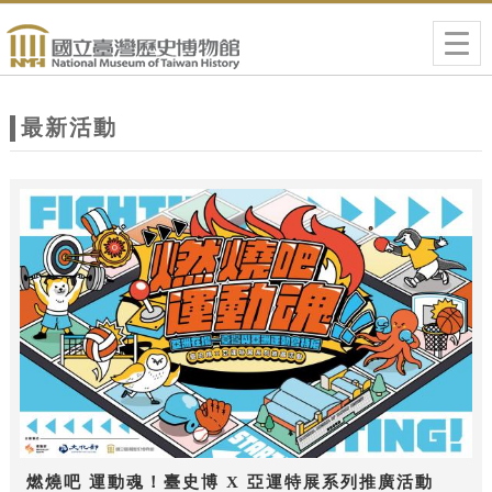
跳到主要內容
網站導覽
Togg
navig
網
站
最新活動
主
題
燃燒吧 運動魂！臺史博 X 亞運特展系列推廣活動