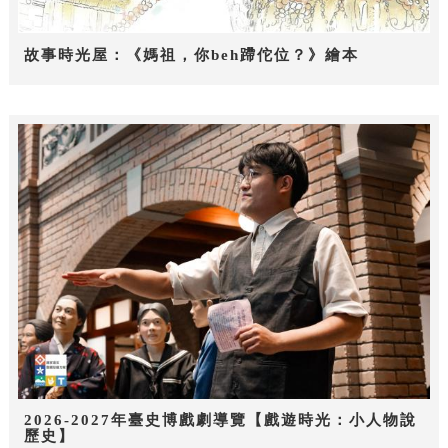
故事時光屋：《媽祖，你beh蹛佗位？》繪本
2026-2027年臺史博戲劇導覽【戲遊時光：小人物說
歷史】