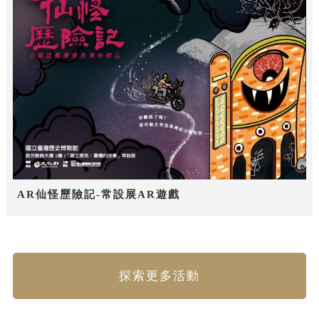
AR仙怪歷險記-常設展AR遊戲
探索更多活動