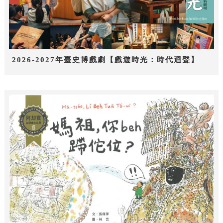
2026-2027年臺史博戲劇【戲遊時光：時代迴聲】