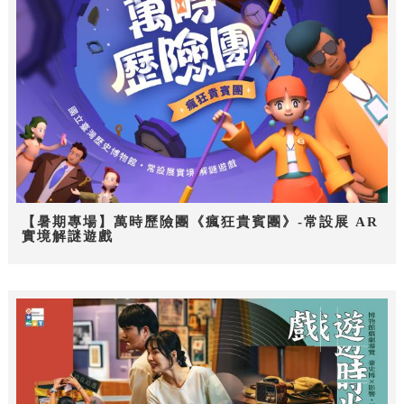
【暑期專場】萬時歷險團《瘋狂貴賓團》-常設展 AR
實境解謎遊戲