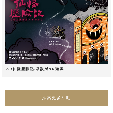
AR仙怪歷險記-常設展AR遊戲
探索更多活動