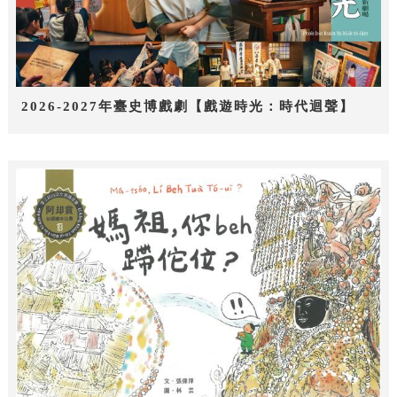
2026-2027年臺史博戲劇【戲遊時光：時代迴聲】