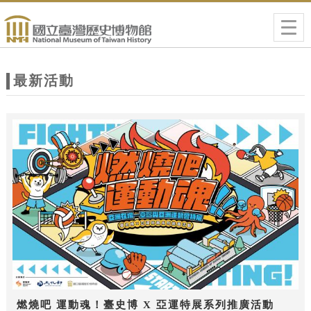
跳到主要內容
網站導覽
Togg
navig
網
站
最新活動
主
題
燃燒吧 運動魂！臺史博 X 亞運特展系列推廣活動