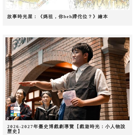
故事時光屋：《媽祖，你beh蹛佗位？》繪本
2026-2027年臺史博戲劇導覽【戲遊時光：小人物說
歷史】