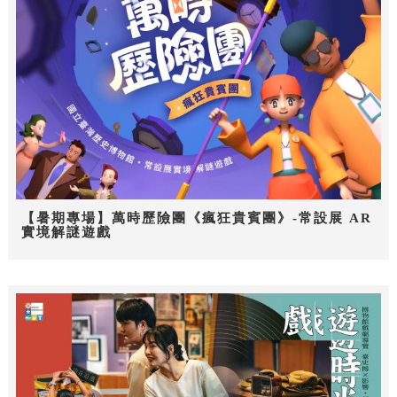
【暑期專場】萬時歷險團《瘋狂貴賓團》-常設展 AR
實境解謎遊戲