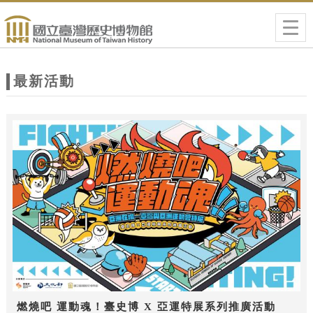
跳到主要內容
網站導覽
Togg
navig
網
站
最新活動
主
題
燃燒吧 運動魂！臺史博 X 亞運特展系列推廣活動