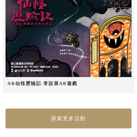
AR仙怪歷險記-常設展AR遊戲
探索更多活動