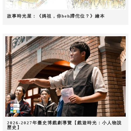
故事時光屋：《媽祖，你beh蹛佗位？》繪本
2026-2027年臺史博戲劇導覽【戲遊時光：小人物說
歷史】