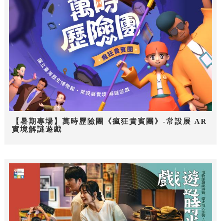
【暑期專場】萬時歷險團《瘋狂貴賓團》-常設展 AR
實境解謎遊戲