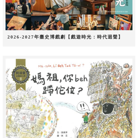
2026-2027年臺史博戲劇【戲遊時光：時代迴聲】